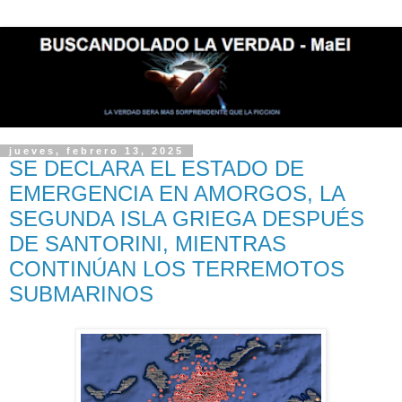
jueves, febrero 13, 2025
SE DECLARA EL ESTADO DE
EMERGENCIA EN AMORGOS, LA
SEGUNDA ISLA GRIEGA DESPUÉS
DE SANTORINI, MIENTRAS
CONTINÚAN LOS TERREMOTOS
SUBMARINOS