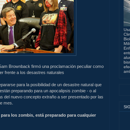
Usa
Cli
Bio
Mil
Enf
ent
alu
bis
Sam Brownback firmó una proclamación peculiar como
efe
amb
er frente a los desastres naturales
ararse para la posibilidad de un desastre natural que
se están preparando para un apocalipsis zombie - o al
ás del nuevo concepto extraño a ser presentado por las
te mes.
SI
 para los zombis, está preparado para cualquier