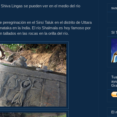
s
Shiva
Lingas
se pueden ver en
el
medio del río
sus
e peregrinación
en el
Sirsi
Taluk
en el distrito de
Uttara
rnataka
en la India.
El río
Shalmala
es
hoy
famoso por
SI
n tallados
en las rocas en
la orilla del río
.
Tus
ayu
Gra
El 