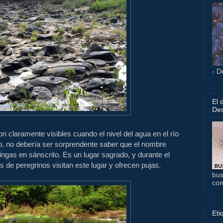
- D
El 
Des
on claramente
visibles cuando el
nivel del agua en
el río
o,
no debería ser
sorprendente saber que
el nombre
lingas
en
sánscrito.
Es un
lugar sagrado
,
y durante
el
es de
peregrinos visitan
este lugar
y ofrecen
pujas
.
bus
co
Eti