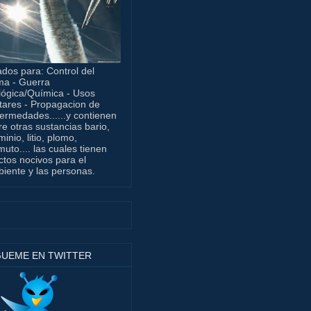
dos para: Control del
ma - Guerra
lógica/Química - Usos
itares - Propagacion de
ermedades......y contienen
re otras sustancias bario,
minio, litio, plomo,
muto.... las cuales tienen
ctos nocivos para el
iente y las personas.
GUEME EN TWITTER