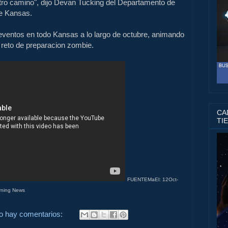
tro camino
", dijo
Devan
Tucking
del Departamento de
e
Kansas.
eventos en todo
Kansas
a lo
largo de octubre
, animando
 reto
de preparacion zombie
.
CAD
TI
FUENTEMaEl: 12Oct-
rning News
o hay comentarios: