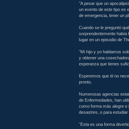
"A pesar que un apocalipsi
un evento de este tipo es 
de emergencia, tener un pla
Cuando se le preguntó qué
sorprendentemente había l
lugar en un episodio de T
"Mi hijo y yo hablamos sobr
y obtener una cosechadora
esperanza que tienes sufic
Esperemos que él no neces
pronto.
Numerosas
agencias esta
de Enfermedades,
han
uti
como
forma más
alegre
e 
desastres
,
o para estudiar
"Esta es
una forma diverti