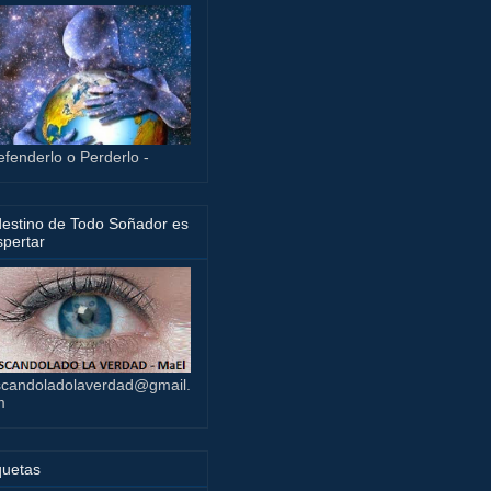
efenderlo o Perderlo -
destino de Todo Soñador es
pertar
candoladolaverdad@gmail.
m
quetas