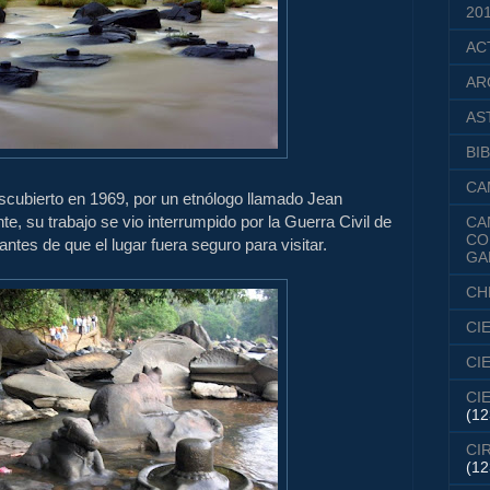
20
AC
AR
AS
BIB
CA
escubierto
en 1969
,
por un
etnólogo
llamado Jean
nte
, su trabajo
se vio interrumpido por
la Guerra Civil
de
CA
CO
antes de que el
lugar fuera
seguro para visitar
.
GA
CH
CI
CI
CI
(12
CI
(12