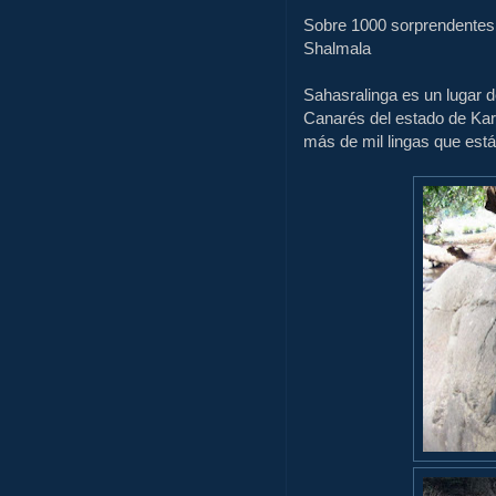
Sobre
1000
sorprendente
Shalmala
Sahasralinga
es un lugar
d
Canarés
del estado de Ka
más de
mil
lingas
que
está