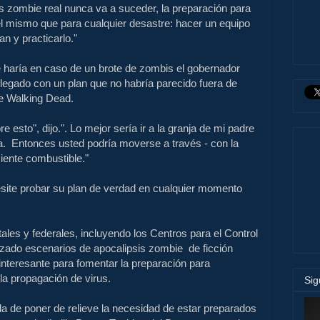
s zombie real nunca va a suceder, la preparación para
el mismo que para cualquier desastre: hacer un equipo
n y practicarlo."
 haría en caso de un brote de zombis el gobernador
legado con un plan que no habría parecido fuera de
he Walking Dead.
e esto", dijo.
". Lo mejor sería ir a la granja de mi padre
. Entonces usted podría moverse a través - con la
iente combustible."
ite probar su plan de verdad en cualquier momento
tales y
federales, incluyendo
los Centros para el
Control
lizado
escenarios de apocalipsis
zombie
de ficción
interesante
para fomentar
la preparación para
la propagación de
virus
.
Si
da de
poner de relieve la
necesidad de estar preparados