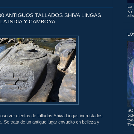
La 
¿Y 
000 ANTIGUOS TALLADOS SHIVA LINGAS
ell
LA INDIA Y CAMBOYA
LO
SO
pid
oso ver
cientos de
tallados
Shiva
Lingas
incrustados
tod
a
.
Se trata de
un antiguo
lugar
envuelto
en belleza y
Tie