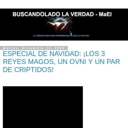
martes, diciembre 24, 2019
ESPECIAL DE NAVIDAD: ¡LOS 3
REYES MAGOS, UN OVNI Y UN PAR
DE CRIPTIDOS!