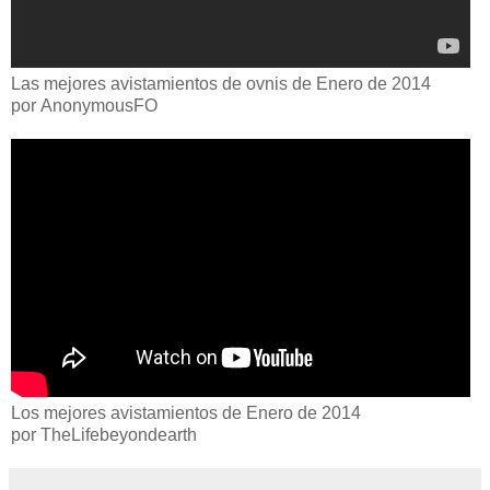
Las mejores
avistamientos
de ovnis
d
e
E
nero de 2014
por
AnonymousFO
Los mejores avistamientos de Enero de 2014
por
TheLifebeyondearth