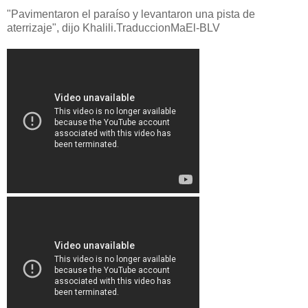
"Pavimentaron el paraíso y levantaron una pista de
aterrizaje", dijo Khalili.TraduccionMaEl-BLV