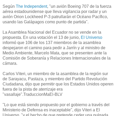
Según
The Independent
, "un avión Boeing 707 de la fuerza
aérea estadounidense que lleva vigilancia por radar y un
avión Orion Lockheed P-3 patrullarán el Océano Pacífico,
usando las Galápagos como punto de partida".
La Asamblea Nacional del Ecuador no se vende en la
propuesta.
En una votación el 13 de junio,
El Universo
informó que 106 de los 137 miembros de la asamblea
despejaron el camino para pedir a Jarrín y al ministro de
Medio Ambiente, Marcelo Mata, que se presenten ante la
Comisión de Soberanía y Relaciones Internacionales de la
cámara.
Carlos Viteri, un miembro de la asamblea de la región sur
de Sarayacu, Pastaza, y miembro del Partido Revolución
Ciudadana, dijo que permitir que los Estados Unidos operen
fuera de la pista de aterrizaje era
"vasallaje".
TraduccionMaEl-BLV
"Lo que está siendo propuesto por el gobierno a través del
Ministerio de Defensa es inaceptable", dijo Viteri a El
Universo, "y el hecho de que pretende ceder una pulgada