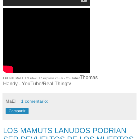
Thomas
FUENTEMaEl: 17Feb-2017 express.co.uk - YouTube/
Handy -
YouTube/
Real Thingtv
MaEl
1 comentario:
Compartir
LOS MAMUTS LANUDOS PODRIAN