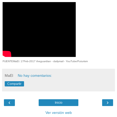
FUENTEMaEl: 17Feb-2017 theguardian - dailymail - YouTube/
Futurism
MaEl
No hay comentarios:
Compartir
‹
›
Inicio
Ver versión web