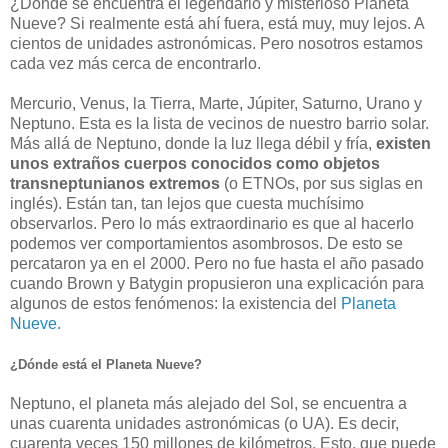
¿Dónde se encuentra el legendario y misterioso Planeta
Nueve? Si realmente está ahí fuera, está muy, muy lejos. A
cientos de unidades astronómicas. Pero nosotros estamos
cada vez más cerca de encontrarlo.
Mercurio, Venus, la Tierra, Marte, Júpiter, Saturno, Urano y
Neptuno. Esta es la lista de vecinos de nuestro barrio solar.
Más allá de Neptuno, donde la luz llega débil y fría,
existen
unos extraños cuerpos conocidos como objetos
transneptunianos extremos
(o ETNOs, por sus siglas en
inglés). Están tan, tan lejos que cuesta muchísimo
observarlos. Pero lo más extraordinario es que al hacerlo
podemos ver comportamientos asombrosos. De esto se
percataron ya en el 2000. Pero no fue hasta el año pasado
cuando Brown y Batygin propusieron una explicación para
algunos de estos fenómenos: la existencia del
Planeta
Nueve.
¿Dónde está el Planeta Nueve?
Neptuno, el planeta más alejado del Sol, se encuentra a
unas cuarenta unidades astronómicas (o UA). Es decir,
cuarenta veces 150 millones de kilómetros. Esto, que puede