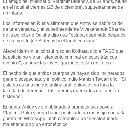
El amigo del millonario, Vladimir Bidenov, de 61 años, murió
en el hotel el viernes (23 de diciembre), supuestamente de
un infarto.
Los informes en Rusia afirmaron que Antov se había caído
de una ventana, y el superintendente Vivekananda Sharma
de la policía de Odisha dijo que "estaba deprimido después
de su muerte [de Bidenov] y él también murió".
Alexei Idamkin, el cónsul ruso en Kolkata, dijo a TASS que
la policía no vio un "elemento criminal en estos trágicos
eventos", aunque las investigaciones están en curso.
El hecho de que ambos cuerpos ya hayan sido incinerados
generó sospechas, y el político indio Manish Tewari dijo: "Si
esto no es una muerte antinatural, entonces no fui a la
facultad de derecho... los cuerpos quemados no cuentan
historias".
En junio, Antov se vio obligado a prometer su apoyo a
Vladimir Putin y negó haber publicado un mensaje contra la
guerra en WhatsApp, atribuyéndolo a un "desafortunado
malentendido y un error técnico".