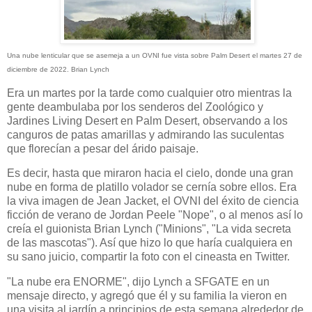
Una nube lenticular que se asemeja a un OVNI fue vista sobre Palm Desert el martes 27 de
diciembre de 2022. Brian Lynch
Era un martes por la tarde como cualquier otro mientras la
gente deambulaba por los senderos del Zoológico y
Jardines Living Desert en Palm Desert, observando a los
canguros de patas amarillas y admirando las suculentas
que florecían a pesar del árido paisaje.
Es decir, hasta que miraron hacia el cielo, donde una gran
nube en forma de platillo volador se cernía sobre ellos. Era
la viva imagen de Jean Jacket, el OVNI del éxito de ciencia
ficción de verano de Jordan Peele "Nope", o al menos así lo
creía el guionista Brian Lynch ("Minions", "La vida secreta
de las mascotas"). Así que hizo lo que haría cualquiera en
su sano juicio, compartir la foto con el cineasta en Twitter.
"La nube era ENORME", dijo Lynch a SFGATE en un
mensaje directo, y agregó que él y su familia la vieron en
una visita al jardín a principios de esta semana alrededor de