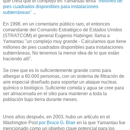
que creía
que el complejo
en
Yamantau
tenía
"millones de
pies
cuadrados
disponibles para
instalaciones
subterráneas
"
...
En 1998
,
en
un comentario público
raro
, el entonces
comandante
del Comando
Estratégico de Estados Unidos
(
STRATCOM)
el general
Eugenio
Habinger
,
llama a
Yamantau
"
un
complejo muy grande
-
Calculamos que
tiene
millones de
pies
cuadrados
disponibles para
instalaciones
subterráneas
.
No tenemos
la menor idea de
lo que están
haciendo
allí"
.
Se cree
que es lo suficientemente
grande como para
albergar a
60.000
personas, con
un sistema de filtración
de
aire especial
diseñado para soportar
un
ataque
nuclear,
químico o biológico
.
Suficiente
comida
y
agua se cree para
ser
almacenada
en el sitio
para mantener
a toda la
población
bajo tierra
durante meses
.
Unos años
después,
en 2003
,
hubo un artículo
en el
Washington Post
por Bruce
G.
Blair
en la que
Yamantau
fue
mencionado como
un objetivo clave
potencial para
los