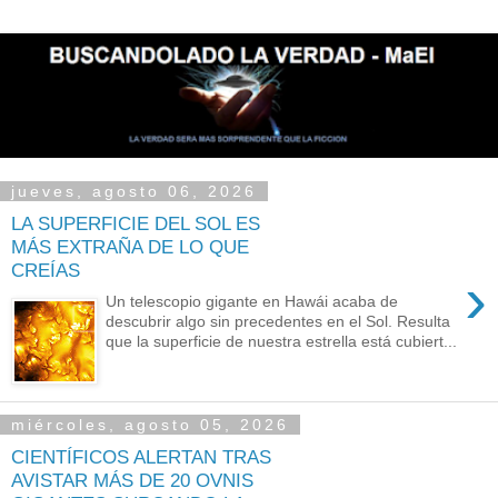
jueves, agosto 06, 2026
LA SUPERFICIE DEL SOL ES
MÁS EXTRAÑA DE LO QUE
CREÍAS
›
Un telescopio gigante en Hawái acaba de
descubrir algo sin precedentes en el Sol. Resulta
que la superficie de nuestra estrella está cubiert...
miércoles, agosto 05, 2026
CIENTÍFICOS ALERTAN TRAS
AVISTAR MÁS DE 20 OVNIS