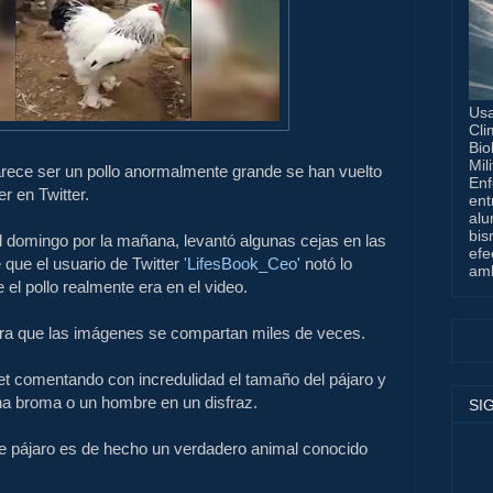
Usa
Cli
Bio
Mil
rece ser un pollo anormalmente grande se han vuelto
Enf
r en Twitter.
ent
alu
bis
 el domingo por la mañana, levantó algunas cejas en las
efe
que el usuario de Twitter
'LifesBook_Ceo'
notó lo
amb
el pollo realmente era en el video.
a que las imágenes se compartan miles de veces.
et comentando con incredulidad el tamaño del pájaro y
na broma o un hombre en un disfraz.
SI
me pájaro es de hecho un verdadero animal conocido