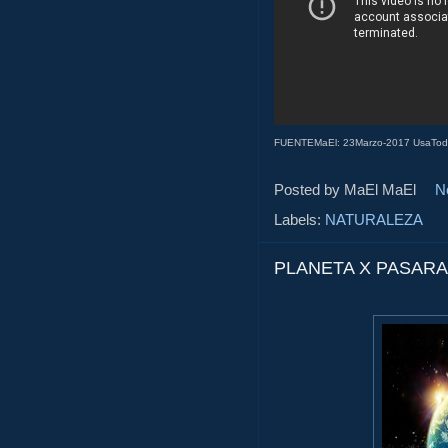
FUENTEMaEl: 23Marzo-2017 UsaToda
Posted by MaEl
MaEl
N
Labels:
NATURALEZA
PLANETA X PASARA 