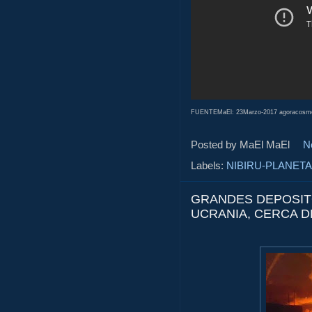
FUENTEMaEl: 23Marzo-2017 agoracosmop
Posted by MaEl
MaEl
N
Labels:
NIBIRU-PLANETA
GRANDES DEPOSIT
UCRANIA, CERCA D