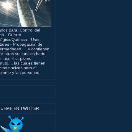
dos para: Control del
ma - Guerra
lógica/Química - Usos
itares - Propagacion de
ermedades......y contienen
re otras sustancias bario,
minio, litio, plomo,
muto.... las cuales tienen
ctos nocivos para el
iente y las personas.
GUEME EN TWITTER