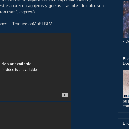
estre aparecen agujeros y grietas.
Las olas de calor son
ran más", expresó.
ones ...TraduccionMaEl-BLV
- D
El 
Des
bus
co
Eti