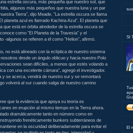
una estrella oscura, más pequeña que nuestro sol, que
órbita, algunos más pequeños que nuestra luna y un par
sus
uestra Tierra", dijo Meade. "La estrella oscura se llama
El planeta azul es llamado Kachina Azul". El planeta que
 que está en órbita alrededor de la estrella oscura se
se conoce como
"El Planeta de la Travesía" y el
SI
to -algunos se refieren a él como "Helion", afirmó.
o, no está alineado con la eclíptica de nuestro sistema
a nosotros desde un ángulo oblicuo y hacia nuestro Polo
ervaciones sean difíciles, a menos que estés volando a
rica con una
excelente
cámara", agregó el investigador.
a y se acerca, vendrá de nuestro sur y se remontará
ego volverá al sur cuando salga de nuestro camino
Tus
ayu
Gra
ree que la evidencia que apoya su teoría es
canes en erupción al mismo tiempo en la Tierra ahora.
tado dramáticamente tanto en número como en
construyendo frenéticamente bunkers subterráneos de
mantiene en la oscuridad deliberadamente para evitar el
El 
mentas se multiplican tanto en tipo, intensidad y