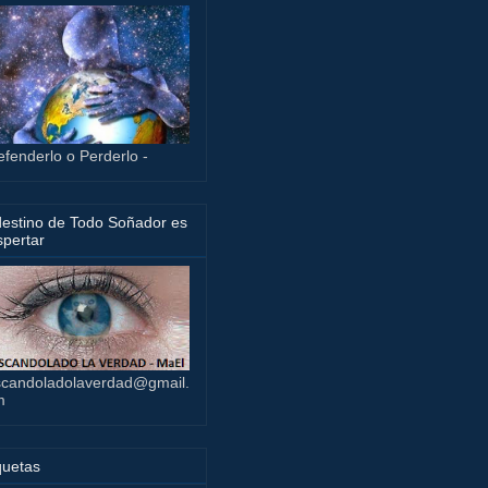
efenderlo o Perderlo -
destino de Todo Soñador es
pertar
candoladolaverdad@gmail.
m
quetas