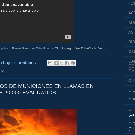
20
AC
AR
AS
BIB
Beyond The Strange - YouTube/David Jones
olitan - PlanetXNews - YouTube/
CA
CA
o hay comentarios:
CO
GA
 X
CH
OS DE MUNICIONES EN LLAMAS EN
CI
E 20.000 EVACUADOS
CI
CI
(12
CI
(12