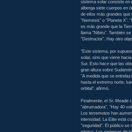
sistema solar consiste en 
alberga siete cuerpos en 
de ellos más grandes que n
"Nemesis" o "Planeta X".
"
es más grande que la Tierra
llama "Nibiru". También 
"Destructor". Hay otro obje
"Este sistema, por supuest
solar, sino que viene haci
Sur.
Esto hace que las obs
gran altura sobre Sudamé
"A medida que se entrelaz
hasta el extremo norte, lu
orbital", afirmó.
Finalmente, el Sr. Meade c
"abrumadora".
"Hay 40 vol
Los terremotos han aumen
intensidad.
La Elite está 
"seguridad".
El público se 
pánico.
Los sistemas de tor