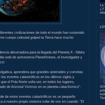
La 
¿Y 
ell
LO
iferentes civilizaciones de todo el mundo han sostenido
me cuerpo celestial golpeó la Tierra hace mucho
idencia abrumadora para la llegada del Planeta X - Nibiru
sitio web de astronomía PlanetXnews, el investigador y
icó:
estigativa, aprendera que grandes asteroides y cometas
 los eventos c
atastróficos en los últimos siglos y
que el Polo Norte solía ser, en todos los lugares,
SO
stado de Arizona!
Vivimos en un planeta cataclísmico".
pid
tod
ble de estos eventos catastróficos es un pequeño
Tie
ca a nuestro propio sistema solar de vez en cuando.
"El