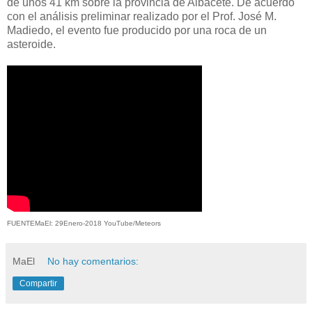
de unos 41 km sobre la provincia de Albacete. De acuerdo
con el análisis preliminar realizado por el Prof. José M.
Madiedo, el evento fue producido por una roca de un
asteroide.
FUENTEMaEl: 29Enero-2018 YouTube/
Meteors
MaEl
No hay comentarios:
Compartir