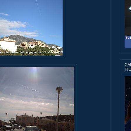
CAD
TI