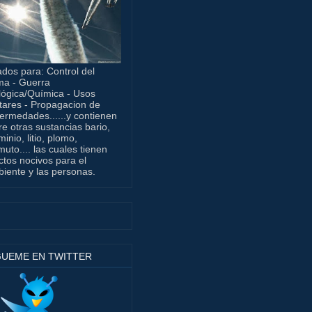
dos para: Control del
ma - Guerra
lógica/Química - Usos
itares - Propagacion de
ermedades......y contienen
re otras sustancias bario,
minio, litio, plomo,
muto.... las cuales tienen
ctos nocivos para el
iente y las personas.
GUEME EN TWITTER