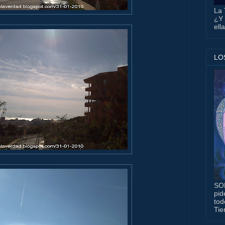
La 
¿Y 
ell
LO
SO
pid
tod
Tie