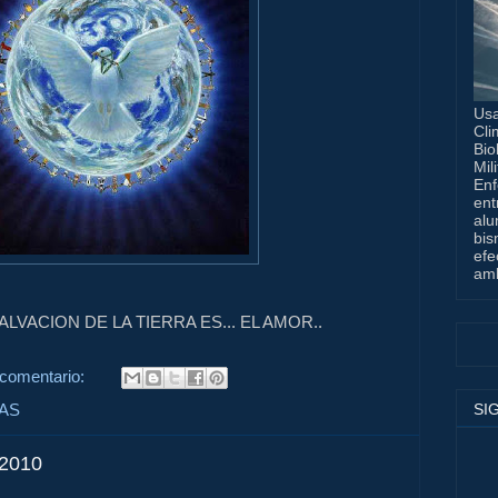
Usa
Cli
Bio
Mil
Enf
ent
alu
bis
efe
amb
ALVACION DE LA TIERRA ES... EL AMOR..
 comentario:
SI
VAS
2010