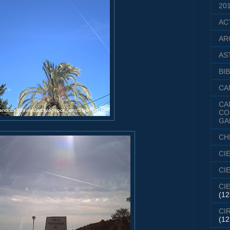
20
AC
AR
AS
BIB
CA
CA
CO
GA
CH
CI
CI
CI
(12
CI
(12