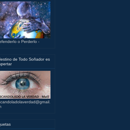
efenderlo o Perderlo -
destino de Todo Soñador es
pertar
candoladolaverdad@gmail.
m
quetas