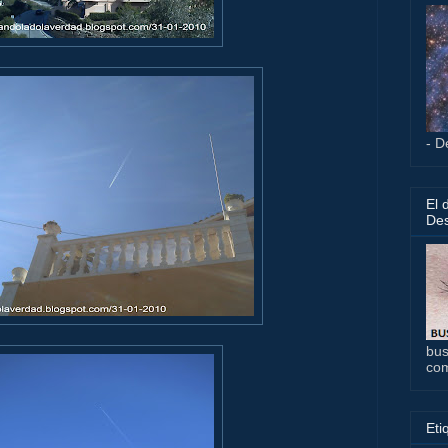
- D
El 
Des
bus
co
Eti