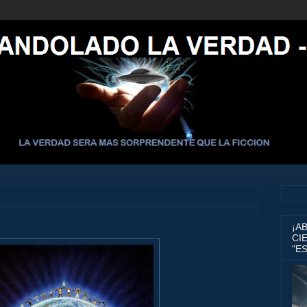
¡A
CIE
"E