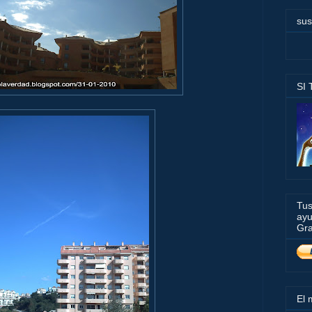
sus
SI
Tus
ayu
Gra
El 