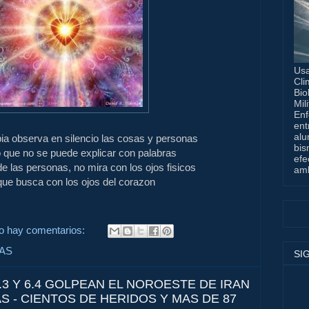
Usa
Cli
Bio
Mil
Enf
ent
alu
ia observa en silencio las cosas y personas
bis
o que no se puede explicar con palabras
efe
de las personas, no mira con los ojos fisicos
amb
que busca con los ojos del corazon
o hay comentarios:
VAS
SI
3 Y 6.4 GOLPEAN EL NOROESTE DE IRAN
S - CIENTOS DE HERIDOS Y MAS DE 87