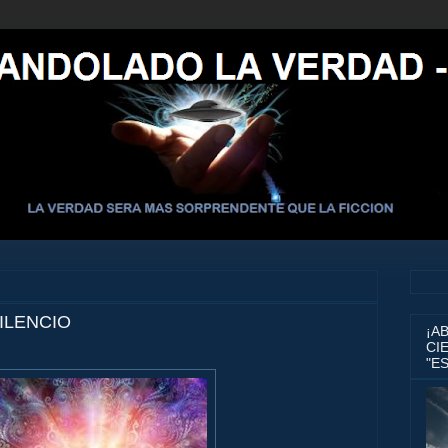
ILENCIO
¡A
CIE
"E