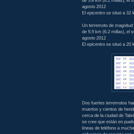
de
9.8 km
(6.1
millas), el
s
agosto 2012
El
epicentro se situó a
32 
Un terremoto de magnitud
de
9.9 km
(6.2
millas), el
s
agosto 2012
El
epicentro se situó a
20 k
Dos fuertes terremotos
ha
muertos y cientos de
heri
cerca de
la ciudad de Tabr
se
cree que están en
pueb
líneas de teléfono
a
mucha