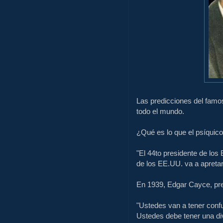
Las predicciones
del famo
todo el mundo
.
¿Qué es lo
que el
psíquic
"
El
44to
presidente de los
de los EE.UU.
va a
apretar
En 1939,
Edgar Cayce,
pr
"Ustedes
van a tener
conf
Ustedes debe
tener una di