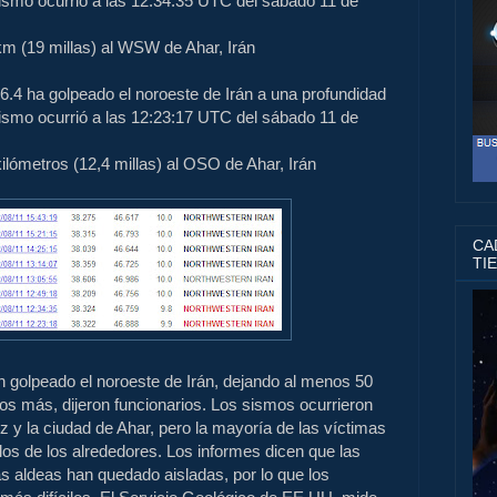
ismo ocurrió a las
12:34:35
UTC del sábado
11 de
km (
19 millas) al
WSW de
Ahar
, Irán
6.4
ha golpeado
el noroeste de Irán
a una profundidad
ismo ocurrió a las
12:23:17
UTC del sábado
11 de
ilómetros (
12,4 millas)
al OSO de
Ahar
, Irán
CAD
TI
n golpeado
el noroeste de Irán
, dejando al menos
50
dos
más
, dijeron funcionarios.
Los sismos
ocurrieron
iz
y la ciudad de
Ahar
, pero la mayoría
de las víctimas
los de los alrededores
.
Los informes dicen que
las
s aldeas
han quedado aisladas
, por lo que
los