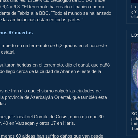
más difíciles
.
El
Servicio Geológico de EE.UU.
mide
La 
 6,4
y 6,3
.
"El terremoto
ha creado
el pánico
enorme
¿Y 
idente de
Tabriz
a la BBC.
"Todo el mundo
se ha lanzado
ell
e
las ambulancias
están en todas partes
.
"
nos
87
muertos
LO
 muerto
en un terremoto
de 6,2 grados
en el noroeste
 estatal
.
sultaron heridas
en el terremoto,
dijo
el canal
,
que dañó
do llegó
cerca de la
ciudad de
Ahar
en el este de
la
as
de Irán
dijo que el sismo
golpeó
las ciudades de
la
provincia de Azerbaiyán Oriental
,
que también está
das
.
SO
aei
,
jefe local
del Comité
de Crisis
, quien dijo que
30
pid
r
, 40 en
Varzaqan
y otros
17 en
Haris
.
tod
Tie
l menos
60 aldeas
han
sufrido daños
que van desde