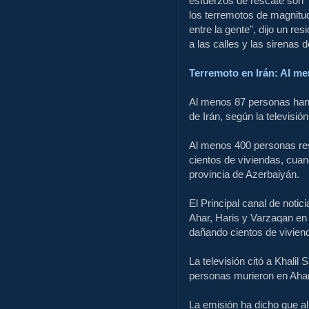
esfuerzos de rescate son
los terremotos
de
magnitud
entre
la gente",
dijo un res
a
las calles y
las sirenas d
Terremoto en
Irán:
Al me
Al menos 87
personas han
de
Irán,
según la televisión
Al menos 400
personas re
cientos de viviendas
, cuan
provincia de Azerbaiyán
.
El Principal
canal de notici
Ahar
, Haris y
Varzaqan
en 
dañando
cientos de vivien
La televisión
citó a
Khalil
S
personas murieron en
Aha
La emisión
ha
dicho que a