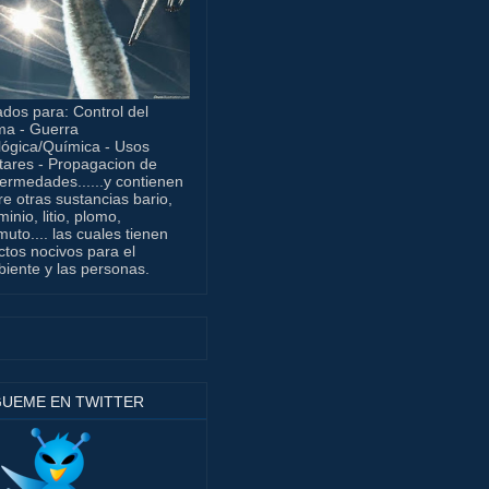
dos para: Control del
ma - Guerra
lógica/Química - Usos
itares - Propagacion de
ermedades......y contienen
re otras sustancias bario,
minio, litio, plomo,
muto.... las cuales tienen
ctos nocivos para el
iente y las personas.
GUEME EN TWITTER