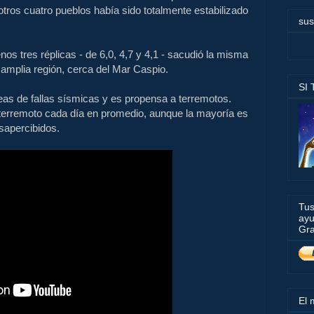
otros cuatro pueblos
había
sido totalmente
estabilizado
sus
enos
tres
réplicas
-
de 6,0
,
4,7
y 4,1
-
sacudió
la misma
 amplia región
, cerca del Mar
Caspio.
SI
íneas de fallas sísmicas y es propensa a terremotos.
erremoto cada día en promedio, aunque la mayoría es
sapercibidos.
Tus
ayu
Gra
El 