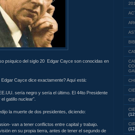
20
AC
AR
AS
BIB
CA
so
psiquico
del siglo 20
Edgar Cayce
son conocidas
en
CA
CO
GA
o Edgar Cayce
dice exactamente
?
Aquí está:
CH
CI
 EE.UU.
sería negro
y sería
el último.
El
44to
Presidente
 el gatillo
nuclear".
CI
CI
edijo
la muerte de dos
presidentes
, diciendo
:
(12
CI
usion
-
van a tener
conflictos
entre capital y trabajo
.
(12
visión
en su
propia tierra,
antes de tener
el segundo de