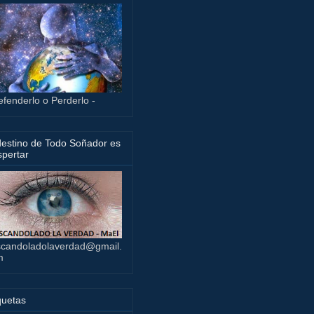
efenderlo o Perderlo -
destino de Todo Soñador es
pertar
candoladolaverdad@gmail.
m
quetas