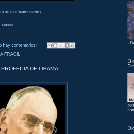
S DE 6.0 GRADOS EN 2012
 Noticias
- D
o hay comentarios:
A FRAGIL
El 
Des
 PROFECIA DE OBAMA
bus
co
Eti