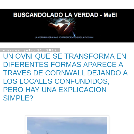
viernes, julio 21, 2017
UN OVNI QUE SE TRANSFORMA EN
DIFERENTES FORMAS APARECE A
TRAVES DE CORNWALL DEJANDO A
LOS LOCALES CONFUNDIDOS,
PERO HAY UNA EXPLICACION
SIMPLE?