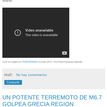
Marte.
Leer en ingles en
FUENTEMaEl
21Julio-2017 YouTube/nemesis maturity
MaEl
No hay comentarios:
Compartir
UN POTENTE TERREMOTO DE M6.7
GOLPEA GRECIA REGION