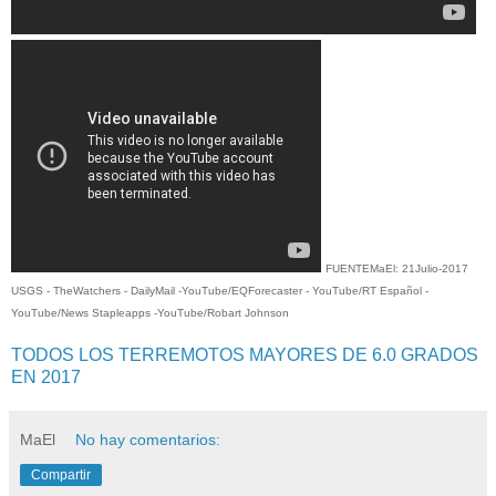
FUENTEMaEl: 21Julio-2017
USGS - TheWatchers - DailyMail -YouTube/EQForecaster -
YouTube/RT Español -
YouTube/News Stapleapps -YouTube/Robart Johnson
TODOS LOS TERREMOTOS MAYORES DE 6.0 GRADOS
EN 2017
MaEl
No hay comentarios:
Compartir