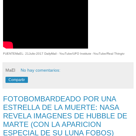
FUENTEMaEL: 21Julio-2017 DailyMail - YouTube/UFO Institute -YouTube/Real Thingtv
MaEl
No hay comentarios:
Compartir
FOTOBOMBARDEADO POR UNA
ESTRELLA DE LA MUERTE: NASA
REVELA IMAGENES DE HUBBLE DE
MARTE (CON LA APARICION
ESPECIAL DE SU LUNA FOBOS)