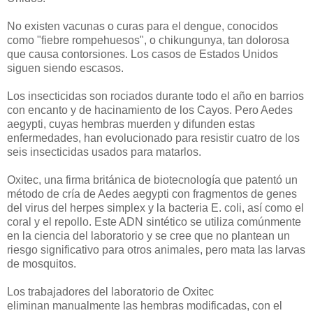
No existen vacunas
o curas para
el dengue
, conocidos
como
"
fiebre
rompehuesos
", o
chikungunya
,
tan dolorosa
que causa
contorsiones
.
Los casos
de Estados Unidos
siguen siendo escasos
.
Los insecticidas
son rociados
durante todo el año
en
barrios
con encanto
y
de hacinamiento
de los Cayos
.
Pero
Aedes
aegypti
,
cuyas hembras
muerden y
difunden
estas
enfermedades
,
han evolucionado para
resistir
cuatro de los
seis
insecticidas usados
para matarlos.
Oxitec
, una firma
británica de biotecnología
que
patentó un
método
de
cría
de Aedes
aegypti
con fragmentos de
genes
del
virus del herpes
simplex
y
la bacteria E. coli
, así
como el
coral
y el repollo
.
Este ADN
sintético
se utiliza comúnmente
en
la ciencia del laboratorio
y se cree que
no plantean
un
riesgo significativo para
otros animales
,
pero mata
las larvas
de mosquitos
.
Los trabajadores del laboratorio
de
Oxitec
eliminan
manualmente
las hembras
modificadas
, con el