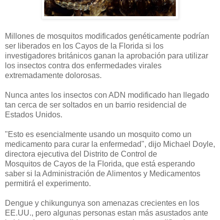
Millones de
mosquitos modificados
genéticamente
podrían
ser liberados
en
los
Cayos de la Florida
si los
investigadores
británicos
ganan
la aprobación para utilizar
los insectos
contra
dos enfermedades
virales
extremadamente
dolorosas
.
Nunca antes los
insectos con
ADN modificado
han
llegado
tan
cerca de ser
soltados
en un barrio
residencial
de
Estados Unidos.
"
Esto es
esencialmente
usando
un mosquito
como un
medicamento para
curar la
enfermedad", dijo
Michael
Doyle
,
directora ejecutiva del
Distrito
de Control de
Mosquitos
de
Cayos de la Florida
, que está
esperando
saber
si
la Administración de Alimentos
y Medicamentos
permitirá el
experimento.
Dengue y
chikungunya
son amenazas crecientes
en
los
EE.UU.
,
pero algunas personas estan
más asustados
ante