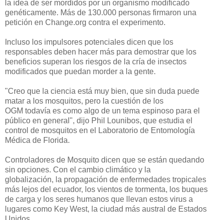
la idea
de ser mordidos por
un organismo modificado
genéticamente.
Más de 130.000 personas
firmaron una
petición en
Change.org
contra
el experimento.
Incluso los
impulsores
potenciales
dicen que
los
responsables deben
hacer más para demostrar
que los
beneficios
superan los riesgos de
la cría
de insectos
modificados
que puedan
morder a la gente
.
"Creo que la
ciencia
está muy bien,
que
sin duda puede
matar a los mosquitos
,
pero la
cuestión de los
OGM
todavía
es
como algo
de
un tema espinoso
para el
público en
general", dijo
Phil
Lounibos
, que estudia
el
control de mosquitos
en el Laboratorio de
Entomología
Médica de Florida
.
Controladores
de
Mosquito
dicen que se están
quedando
sin opciones
.
Con el cambio climático
y la
globalización,
la
propagación de enfermedades
tropicales
más lejos del ecuador
, los vientos
de tormenta
,
los buques
de carga
y los seres humanos que
llevan
estos virus
a
lugares como
Key West
,
la ciudad más austral
de Estados
Unidos.