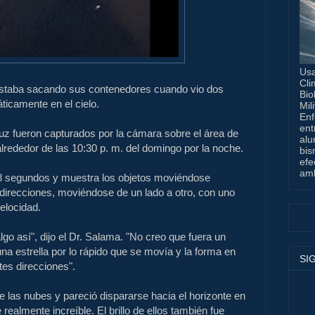
Usa
Cli
taba sacando sus contenedores cuando vio dos
Bio
ticamente en el cielo.
Mil
Enf
ent
uz fueron capturados por la cámara sobre el área de
alu
rededor de las 10:30 p. m. del domingo por la noche.
bis
efe
amb
 38 segundos y muestra los objetos moviéndose
direcciones, moviéndose de un lado a otro, con uno
elocidad.
go así", dijo el Dr. Salama. "No creo que fuera un
una estrella por lo rápido que se movía y la forma en
SI
es direcciones".
 las nubes y pareció dispararse hacia el horizonte en
ealmente increíble. El brillo de ellos también fue