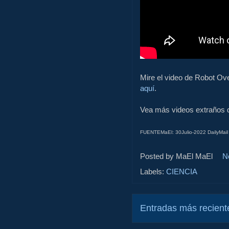
Mire el video de Robot Ov
aquí
.
Vea más videos extraños 
FUENTEMaEl: 30Julio-2022 DailyMail 
Posted by MaEl
MaEl
N
Labels:
CIENCIA
Entradas más recient