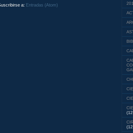
20
uscribirse a:
Entradas (Atom)
AC
AR
AS
BIB
CA
CA
CO
GA
CH
CI
CI
CI
(12
CI
(12