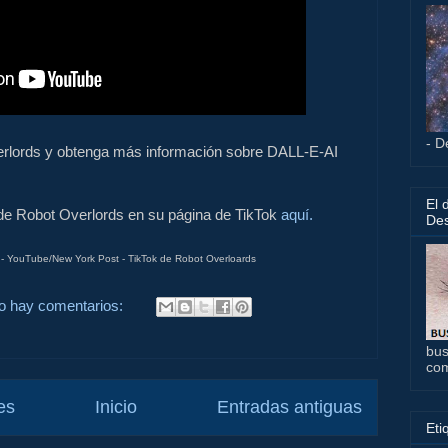
- D
erlords y obtenga más información sobre DALL-E-AI
El 
de Robot Overlords en su página de TikTok
aquí.
Des
- YouTube/New York Post - TikTok de Robot Overloards
o hay comentarios:
bus
co
es
Inicio
Entradas antiguas
Eti