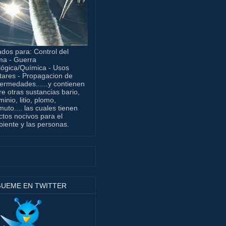
dos para: Control del
ma - Guerra
lógica/Química - Usos
itares - Propagacion de
ermedades......y contienen
re otras sustancias bario,
minio, litio, plomo,
muto.... las cuales tienen
ctos nocivos para el
iente y las personas.
GUEME EN TWITTER