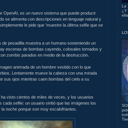
La 
¿Y 
or OpenAI, es un nuevo sistema que puede producir
ell
 se alimenta con descripciones en lenguaje natural y
implemente le pide que 'muestre la última selfie que se
LO
s de pesadilla muestra a un humano sosteniendo un
s hay escenas de bombas cayendo, colosales tornados y
 con zombis parados en medio de la destrucción.
 imagen animada de un hombre vestido con lo que
turbios. Lentamente mueve la cabeza con una mirada
te sus ojos mientras caen bombas del cielo a su
ha visto cientos de miles de veces, y los usuarios
s cada selfie: un usuario sintió que las imágenes los
SO
 la noche porque son muy escalofriantes.
pid
tod
Tie