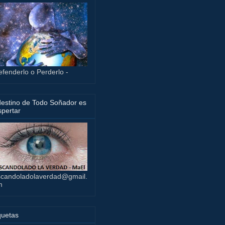
efenderlo o Perderlo -
destino de Todo Soñador es
pertar
candoladolaverdad@gmail.
m
quetas