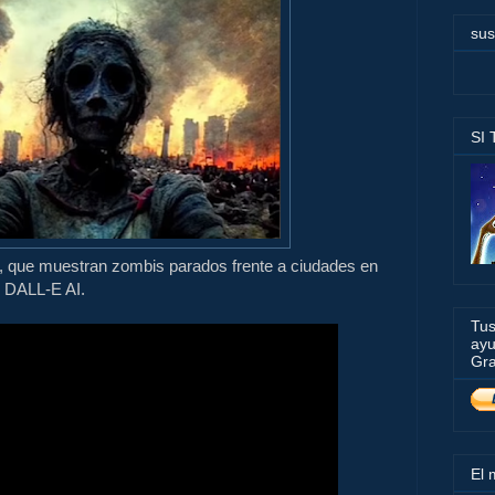
sus
SI
, que muestran zombis parados frente a ciudades en
r DALL-E AI.
Tus
ayu
Gra
El 