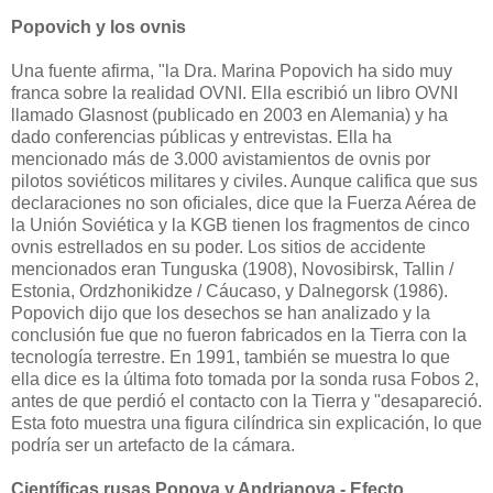
Popovich y los ovnis
Una fuente afirma, "la Dra. Marina Popovich ha sido muy
franca sobre la realidad OVNI. Ella escribió un libro OVNI
llamado Glasnost (publicado en 2003 en Alemania) y ha
dado conferencias públicas y entrevistas. Ella ha
mencionado más de 3.000 avistamientos de ovnis por
pilotos soviéticos militares y civiles. Aunque califica que sus
declaraciones no son oficiales, dice que la Fuerza Aérea de
la Unión Soviética y la KGB tienen los fragmentos de cinco
ovnis estrellados en su poder. Los sitios de accidente
mencionados eran Tunguska (1908), Novosibirsk, Tallin /
Estonia, Ordzhonikidze / Cáucaso, y Dalnegorsk (1986).
Popovich dijo que los desechos se han analizado y la
conclusión fue que no fueron fabricados en la Tierra con la
tecnología terrestre. En 1991, también se muestra lo que
ella dice es la última foto tomada por la sonda rusa Fobos 2,
antes de que perdió el contacto con la Tierra y "desapareció.
Esta foto muestra una figura cilíndrica sin explicación, lo que
podría ser un artefacto de la cámara.
Científicas rusas Popova y Andrianova - Efecto