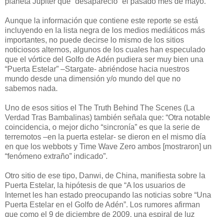
planeta Júpiter que “desapareció” el pasado mes de mayo.
Aunque la información que contiene este reporte se está
incluyendo en la lista negra de los medios mediáticos más
importantes, no puede decirse lo mismo de los sitios
noticiosos alternos, algunos de los cuales han especulado
que el vórtice del Golfo de Adén pudiera ser muy bien una
“Puerta Estelar” –Stargate- abriéndose hacia nuestros
mundo desde una dimensión y/o mundo del que no
sabemos nada.
Uno de esos sitios el The Truth Behind The Scenes (La
Verdad Tras Bambalinas) también señala que: “Otra notable
coincidencia, o mejor dicho “sincronía” es que la serie de
terremotos –en la puerta estelar- se dieron en el mismo día
en que los webbots y Time Wave Zero ambos [mostraron] un
“fenómeno extraño” indicado”.
Otro sitio de ese tipo, Danwi, de China, manifiesta sobre la
Puerta Estelar, la hipótesis de que “A los usuarios de
Internet les han estado preocupando las noticias sobre “Una
Puerta Estelar en el Golfo de Adén”. Los rumores afirman
que como el 9 de diciembre de 2009, una espiral de luz