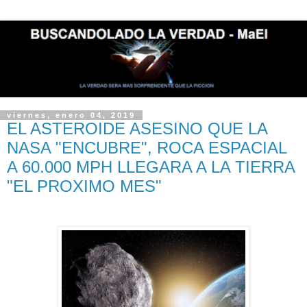
viernes, enero 04, 2019
EL ASTEROIDE ASESINO QUE LA
NASA "ENCUBRE", ROCA ESPACIAL
A 60.000 MPH LLEGARA A LA TIERRA
"EL PROXIMO MES"