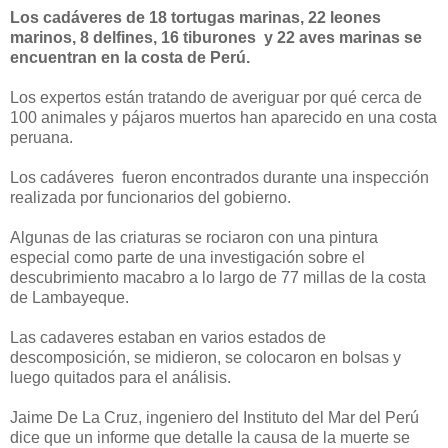
Los
cadáveres de 18
tortugas marinas
, 22
leones
marinos
, 8 delfines
, 16 tiburones
y 22
aves
marinas
se
encuentran
en la costa de
Perú.
Los expertos están
tratando de averiguar
por qué
cerca de
100
animales
y pájaros muertos
han
aparecido en
una costa
peruana.
Los
cadáveres
fueron encontrados durante
una inspección
realizada por
funcionarios del gobierno.
Algunas de las criaturas
se rociaron
con una pintura
especial como parte de
una investigación sobre el
descubrimiento
macabro
a lo largo de
77 millas
de la costa
de
Lambayeque.
Las cadaveres estaban
en
varios estados de
descomposición
,
se midieron
, se colocaron en bolsas
y
luego
quitados
para el análisis.
Jaime
De La Cruz
, ingeniero del
Instituto del
Mar
del Perú
dice que
un informe
que detalle
la causa
de la muerte se