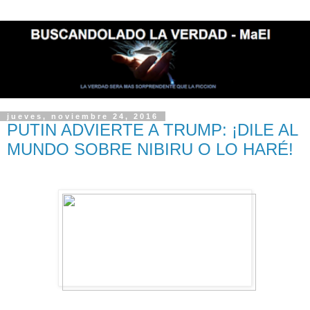
jueves, noviembre 24, 2016
PUTIN ADVIERTE A TRUMP: ¡DILE AL
MUNDO SOBRE NIBIRU O LO HARÉ!