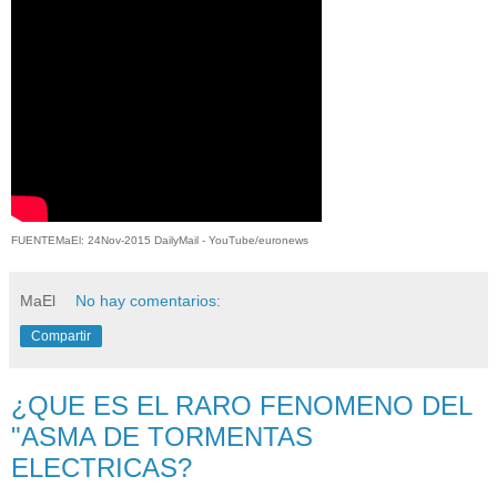
FUENTEMaEl: 24Nov-2015 DailyMail - YouTube/euronews
MaEl
No hay comentarios:
Compartir
¿QUE ES EL RARO FENOMENO DEL
"ASMA DE TORMENTAS
ELECTRICAS?