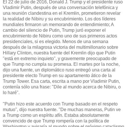
El 22 de julio de 2016, Donald J. Trump y el presidente ruso
Vladimir Putin, después de una conversación telefónica y
una reunión clandestina en el Kremlin, prometieron revelar
la realidad de Nibiru y su encubrimiento.
Los dos líderes
mundiales firmaron un memorando de entendimiento;
A
cambio del silencio de Putin, Trump juró exponer el
encubrimiento de Nibiru como uno de sus primeros actos
presidenciales, si es elegido.
Menos de una semana
después de la milagrosa victoria del multimillonario sobre
Hillary Clinton, nuestra fuente del Kremlin dijo que Putin
"está en extremo inquieto", y gravemente preocupado de
que Trump no cumpla su promesa.
El martes por la noche,
dijo una fuente, un diplomático ruso entregó una carta al
presidente electo Trump en su apartamento ático de la
Trump Tower.
Esa carta, escrita a mano por Vladimir Putin,
contenía sólo una frase: "Dile al mundo acerca de Nibiru, o
lo haré".
"Putin hizo este acuerdo con Trump basado en el respeto
mutuo", dijo nuestra fuente.
"De muchas maneras, Putin ve
a Trump como un espíritu afín.
Estaba absolutamente
convencido de que Trump rompería con la política de
Washington y avisaría al mundo sobre el próximo cataclismo