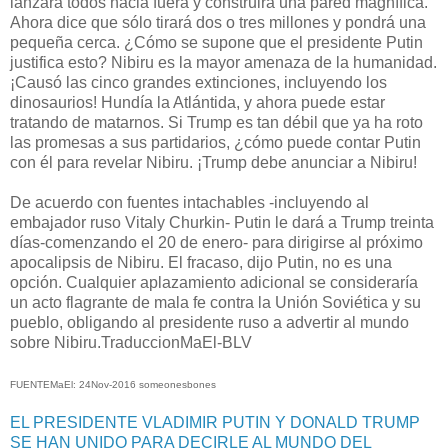
lanzará todos hacia fuera y construirá una pared magnífica.
Ahora dice que sólo tirará dos o tres millones y pondrá una
pequeña cerca.
¿Cómo se supone que el presidente Putin
justifica esto?
Nibiru es la mayor amenaza de la humanidad.
¡Causó las cinco grandes extinciones, incluyendo los
dinosaurios!
Hundía la Atlántida, y ahora puede estar
tratando de matarnos.
Si Trump es tan débil que ya ha roto
las promesas a sus partidarios, ¿cómo puede contar Putin
con él para revelar Nibiru.
¡Trump debe anunciar a Nibiru!
De acuerdo con fuentes intachables -incluyendo al
embajador ruso Vitaly Churkin- Putin le dará a Trump treinta
días-comenzando el 20 de enero- para dirigirse al próximo
apocalipsis de Nibiru.
El fracaso, dijo Putin, no es una
opción.
Cualquier aplazamiento adicional se consideraría
un acto flagrante de mala fe contra la Unión Soviética y su
pueblo, obligando al presidente ruso a advertir al mundo
sobre Nibiru.TraduccionMaEl-BLV
FUENTEMaEl: 24Nov-2016 someonesbones
EL PRESIDENTE VLADIMIR PUTIN Y DONALD TRUMP
SE HAN UNIDO PARA DECIRLE AL MUNDO DEL