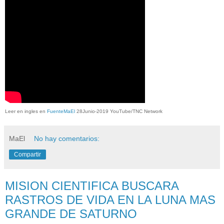
Leer en ingles en
FuenteMaEl
28Junio-2019 YouTube/TNC Network
MaEl
No hay comentarios:
Compartir
MISION CIENTIFICA BUSCARA
RASTROS DE VIDA EN LA LUNA MAS
GRANDE DE SATURNO