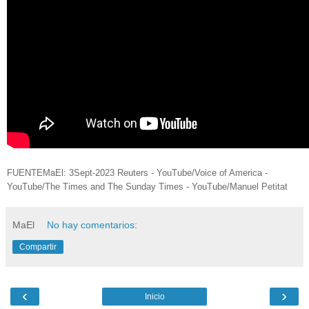
FUENTEMaEl: 3Sept-2023 Reuters - YouTube/Voice of America -
YouTube/The Times and The Sunday Times - YouTube/Manuel Petitat
MaEl
No hay comentarios:
Compartir
‹
›
Inicio