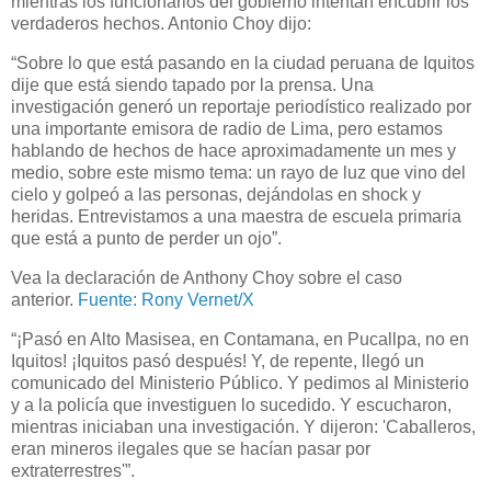
mientras los funcionarios del gobierno intentan encubrir los
verdaderos hechos. Antonio Choy dijo:
“Sobre lo que está pasando en la ciudad peruana de Iquitos
dije que está siendo tapado por la prensa. Una
investigación generó un reportaje periodístico realizado por
una importante emisora ​​de radio de Lima, pero estamos
hablando de hechos de hace aproximadamente un mes y
medio, sobre este mismo tema: un rayo de luz que vino del
cielo y golpeó a las personas, dejándolas en shock y
heridas. Entrevistamos a una maestra de escuela primaria
que está a punto de perder un ojo”.
Vea la declaración de Anthony Choy sobre el caso
anterior.
Fuente: Rony Vernet/X
“¡Pasó en Alto Masisea, en Contamana, en Pucallpa, no en
Iquitos! ¡Iquitos pasó después! Y, de repente, llegó un
comunicado del Ministerio Público. Y pedimos al Ministerio
y a la policía que investiguen lo sucedido. Y escucharon,
mientras iniciaban una investigación. Y dijeron: 'Caballeros,
eran mineros ilegales que se hacían pasar por
extraterrestres'”.