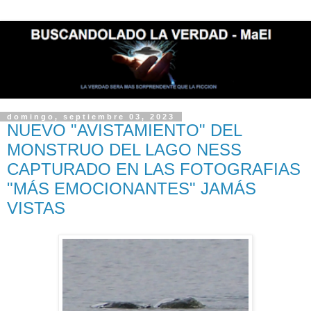
domingo, septiembre 03, 2023
NUEVO "AVISTAMIENTO" DEL
MONSTRUO DEL LAGO NESS
CAPTURADO EN LAS FOTOGRAFIAS
"MÁS EMOCIONANTES" JAMÁS
VISTAS