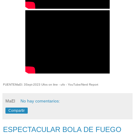
FUENTEMaEl: 3Sept-2023 Ufos on line - ufo - YouTube/Nerd Report
MaEl
No hay comentarios:
Compartir
ESPECTACULAR BOLA DE FUEGO