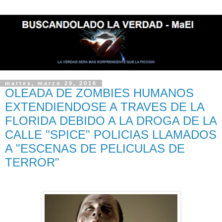
martes, marzo 29, 2016
OLEADA DE ZOMBIES HUMANOS
EXTENDIENDOSE A TRAVES DE LA
FLORIDA DEBIDO A LA DROGA DE LA
CALLE "SPICE" POLICIAS LLAMADOS
A "ESCENAS DE PELICULAS DE
TERROR"