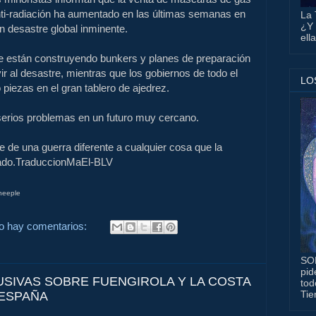
i-radiación ha aumentado en las últimas semanas en
La 
¿Y 
n desastre global inminente.
ell
ite están construyendo bunkers y planes de preparación
ir al desastre, mientras que los gobiernos de todo el
LO
iezas en el gran tablero de ajedrez.
serios problemas en un futuro muy cercano.
e de una guerra diferente a cualquier cosa que la
ado.TraduccionMaEl-BLV
heeple
o hay comentarios:
SO
pid
SIVAS SOBRE FUENGIROLA Y LA COSTA
tod
Tie
 ESPAÑA