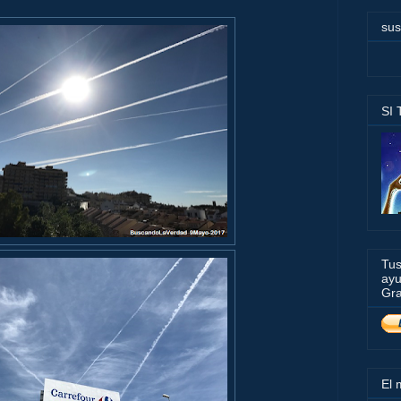
sus
SI
Tus
ayu
Gra
El 