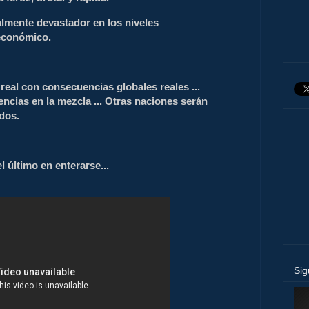
lmente devastador en los niveles
económico.
real con consecuencias globales reales ...
ncias en la mezcla ... Otras naciones serán
ados.
l último en enterarse...
Si