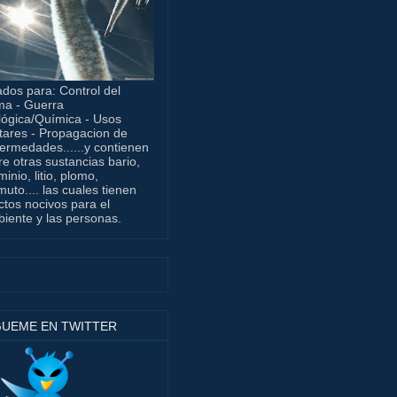
dos para: Control del
ma - Guerra
lógica/Química - Usos
itares - Propagacion de
ermedades......y contienen
re otras sustancias bario,
minio, litio, plomo,
muto.... las cuales tienen
ctos nocivos para el
iente y las personas.
GUEME EN TWITTER