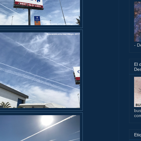
- D
El 
Des
bus
co
Eti