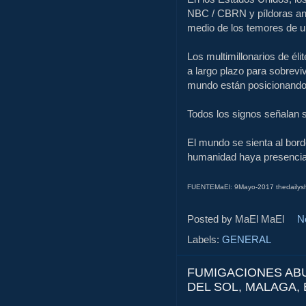
NBC / CBRN y píldoras ant
medio de los temores de u
Los multimillonarios de él
a largo plazo para sobreviv
mundo están posicionando p
Todos los signos señalan 
El mundo se sienta al bord
humanidad haya presenci
FUENTEMaEl: 9Mayo-2017 thedailys
Posted by MaEl
MaEl
N
Labels:
GENERAL
FUMIGACIONES ABU
DEL SOL, MALAGA,