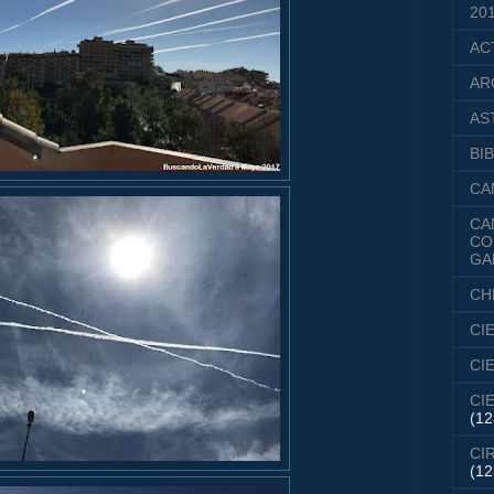
20
AC
AR
AS
BIB
CA
CA
CO
GA
CH
CI
CI
CI
(12
CI
(12