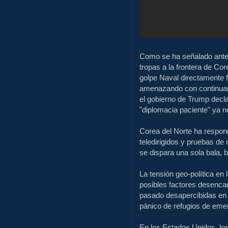
Como se ha señalado ante
tropas a la frontera de Co
golpe Naval directamente f
amenazando con continuar
el gobierno de Trump decla
"diplomacia paciente" ya n
Corea del Norte ha respond
teledirigidos y pruebas de 
se dispara una sola bala,
La tensión geo-política en
posibles factores desenc
pasado desapercibidas en 
pánico de refugios de emer
En los Estados Unidos, lo