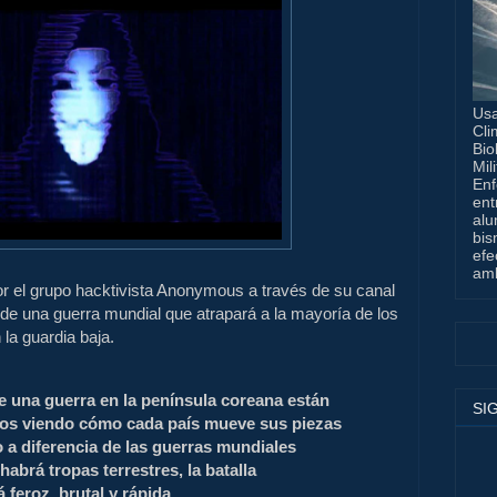
Usa
Cli
Bio
Mil
Enf
ent
alu
bis
efe
amb
r el grupo hacktivista Anonymous a través de su canal
e de una guerra mundial que atrapará a la mayoría de los
la guardia baja.
e una guerra en la península coreana están
SI
mos viendo cómo cada país mueve sus piezas
ro a diferencia de las guerras mundiales
habrá tropas terrestres, la batalla
feroz, brutal y rápida.