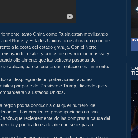
riormente, tanto China como Rusia están movilizando
rea del Norte, y Estados Unidos tiene ahora un grupo de
rente a la costa del estado granuja.
Con el Norte
 ensayando misiles y armas de destrucción masiva, y
rando oficialmente que las políticas pasadas de
o se aplican, parece que la confrontación es inminente.
CAD
TI
ido al despliegue de un portaaviones, aviones
misiles por parte del Presidente Trump, diciendo que si
 bombardearán a Estados Unidos.
 la región podría conducir a cualquier número de
adenantes.
Las crecientes preocupaciones no han
Japón, que recientemente vio las compras a causa del
gencia y purificadores de aire que se disparan.
s minoristas informan que la venta de máscaras de gas