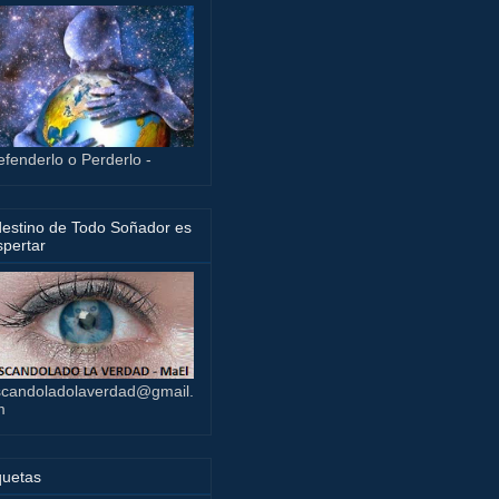
efenderlo o Perderlo -
destino de Todo Soñador es
pertar
candoladolaverdad@gmail.
m
quetas