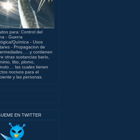
dos para: Control del
ma - Guerra
lógica/Química - Usos
itares - Propagacion de
ermedades......y contienen
re otras sustancias bario,
minio, litio, plomo,
muto.... las cuales tienen
ctos nocivos para el
iente y las personas.
GUEME EN TWITTER