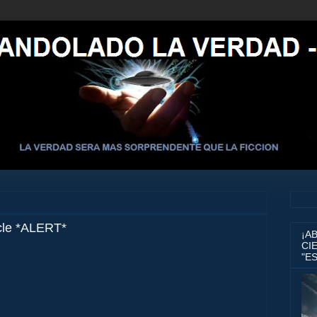
cle *ALERT*
¡A
CIE
"E