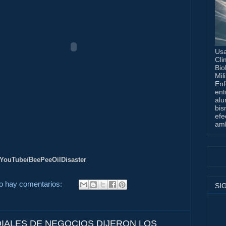
Usa
Cli
Bio
Mil
Enf
ent
alu
bis
efe
amb
YouTube/BeePeeOilDisaster
o hay comentarios:
SI
IALES DE NEGOCIOS DIJERON LOS