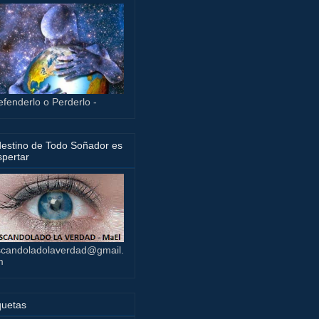
efenderlo o Perderlo -
destino de Todo Soñador es
pertar
candoladolaverdad@gmail.
m
quetas