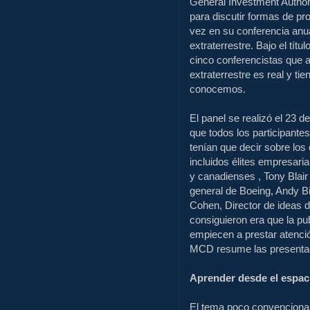
General Investment Authori
para discutir formas de pr
vez en su conferencia anua
extraterrestre. Bajo el tít
cinco conferencistas que a
extraterrestre es real y t
conocemos.
El panel se realizó el 23 d
que todos los participante
tenían que decir sobre los 
incluidos élites empresaria
y canadienses , Tony Blair
general de Boeing, Andy Bi
Cohen, Director de ideas d
consiguieron era que la pub
empiecen a prestar atenció
MCD resume las presentaci
Aprender desde el espaci
El tema poco convencional