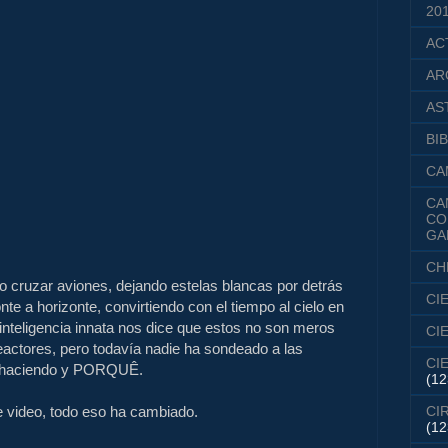
20
AC
AR
AS
BIB
CA
CA
CO
GA
CH
o cruzar aviones, dejando estelas blancas por detrás
CI
te a horizonte, convirtiendo con el tiempo al cielo en
inteligencia innata nos dice que estos no son meros
CI
eactores, pero todavía nadie ha sondeado a las
CI
á haciendo y PORQUÊ.
(12
e video, todo eso ha cambiado.
CI
(12