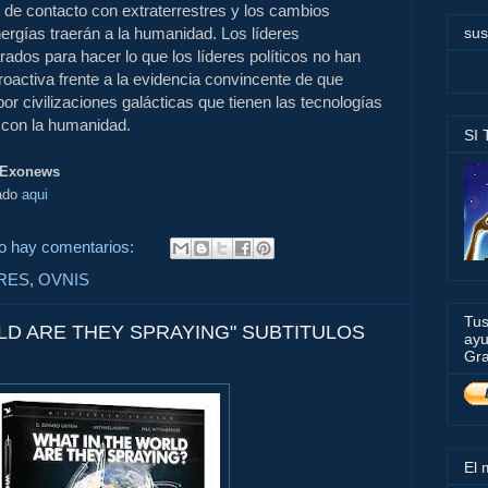
 de contacto con extraterrestres y los cambios
ergías traerán a la humanidad. Los líderes
sus
ados para hacer lo que los líderes políticos no han
roactiva frente a la evidencia convincente de que
or civilizaciones galácticas que tienen las tecnologías
 con la humanidad.
SI
Exonews
iado
aqui
o hay comentarios:
RES
,
OVNIS
Tus
LD ARE THEY SPRAYING" SUBTITULOS
ayu
Gra
El 