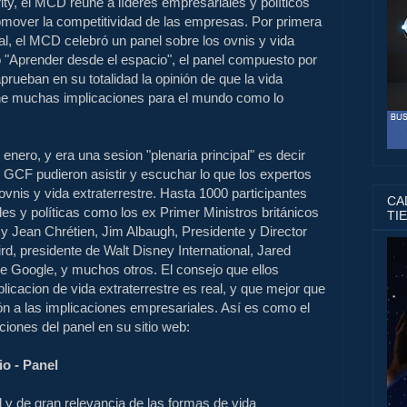
ty, el MCD reúne a líderes empresariales y políticos
omover la competitividad de las empresas. Por primera
l, el MCD celebró un panel sobre los ovnis y vida
ulo "Aprender desde el espacio", el panel compuesto por
prueban en su totalidad la opinión de que la vida
iene muchas implicaciones para el mundo como lo
e enero, y era una sesion "plenaria principal" es decir
s GCF pudieron asistir y escuchar lo que los expertos
ovnis y vida extraterrestre. Hasta 1000 participantes
CAD
les y políticas como los ex Primer Ministros británicos
TI
 y Jean Chrétien, Jim Albaugh, Presidente y Director
rd, presidente de Walt Disney International, Jared
e Google, y muchos otros. El consejo que ellos
licacion de vida extraterrestre es real, y que mejor que
n a las implicaciones empresariales. Así es como el
ones del panel en su sitio web:
o - Panel
 y de gran relevancia de las formas de vida