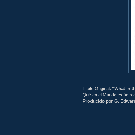
Tìtulo Original:
"What in t
Què en el Mundo estàn ro
Producido por G. Edward