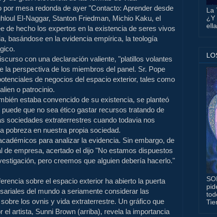
do por mesa redonda de ayer "Contacto: Aprender desde
La 
¿Y 
hloul El-Naggar, Stanton Friedman, Michio Kaku, el
ell
e de hecho los expertos en la existencia de seres vivos
ia, basándose en la evidencia empírica, la teología
gico.
LO
iscurso con una declaración valiente, "platillos volantes
e la perspectiva de los miembros del panel. Sr. Pope
potenciales de negocios del espacio exterior, tales como
alien o patrocinio.
mbién estaba convencido de su existencia, se planteó
e puede que no sea ético gastar recursos tratando de
as sociedades extraterrestres cuando todavia nos
la pobreza en nuestra propia sociedad.
 académicos para analizar la evidencia. Sin embargo, de
al de empresa, acertado el dijo "No estamos dispuestos
investigación, pero creemos que alguien debería hacerlo."
SO
rencia sobre el espacio exterior ha abierto la puerta
pid
esariales del mundo a seriamente considerar las
tod
sobre los ovnis y vida extraterrestre. Un gráfico que
Tie
el artista, Sunni Brown (arriba), revela la importancia