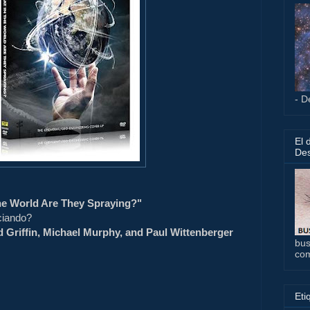
- D
El 
Des
he World Are They Spraying?"
ciando?
 Griffin, Michael Murphy, and Paul Wittenberger
bus
co
Eti