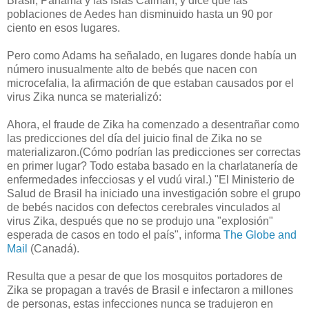
Brasil, Panamá y las Islas Caimán, y dice que las
poblaciones de Aedes han disminuido hasta un 90 por
ciento en esos lugares.
Pero como Adams ha señalado, en lugares donde había un
número inusualmente alto de bebés que nacen con
microcefalia, la afirmación de que estaban causados por el
virus Zika nunca se materializó:
Ahora, el fraude de Zika ha comenzado a desentrañar como
las predicciones del día del juicio final de Zika no se
materializaron.
(Cómo podrían las predicciones ser correctas
en primer lugar? Todo estaba basado en la charlatanería de
enfermedades infecciosas y el vudú viral.) "
El Ministerio de
Salud de Brasil ha iniciado una investigación sobre el grupo
de bebés nacidos con defectos cerebrales vinculados al
virus Zika, después que no
se produjo una "explosión"
esperada de casos en todo el país", informa
The Globe and
Mail
(Canadá).
Resulta que a pesar de que los mosquitos portadores de
Zika se propagan a través de Brasil e infectaron a millones
de personas, estas infecciones nunca se tradujeron en