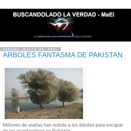
sábado, marzo 26, 2011
ARBOLES FANTASMA DE PAKISTAN
Millones de arañas han subido a los árboles para escapar
de las inundaciónes en Pakistán .