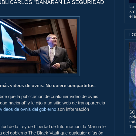
UBLICARLOS "DAÑARAN LA SEGURIDAD
La 
¿Y 
ell
LO
 más videos de ovnis. No quiere compartirlos.
ice que la publicación de cualquier video de ovnis
idad nacional" y le dijo a un sitio web de transparencia
 videos de ovnis del gobierno
son información
SO
pid
tod
itud de la Ley de Libertad de Información, la Marina le
Tie
cia del gobierno The Black Vault que cualquier difusión