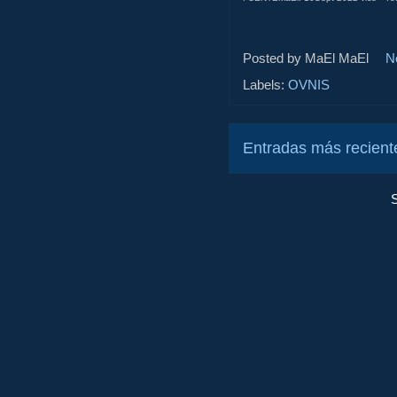
Posted by MaEl
MaEl
N
Labels:
OVNIS
Entradas más recient
S