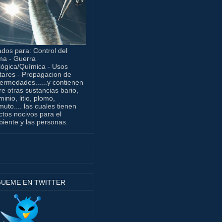
dos para: Control del
ma - Guerra
lógica/Química - Usos
itares - Propagacion de
ermedades......y contienen
re otras sustancias bario,
minio, litio, plomo,
muto.... las cuales tienen
ctos nocivos para el
iente y las personas.
GUEME EN TWITTER