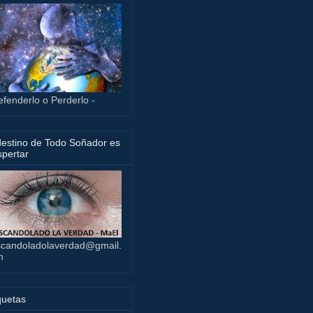
efenderlo o Perderlo -
destino de Todo Soñador es
pertar
candoladolaverdad@gmail.
m
quetas