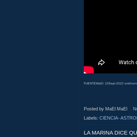
FUENTEMaEl: 10Sept-2022
smithso
Posted by MaEl
MaEl
N
Labels:
CIENCIA- ASTR
LA MARINA DICE Q