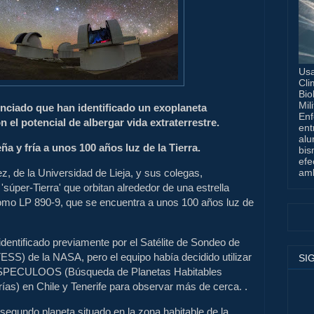
Usa
Cli
Bio
Mil
ciado que han identificado un exoplaneta
Enf
 el potencial de albergar vida extraterrestre.
ent
alu
ña y fría a unos 100 años luz de la Tierra.
bis
efe
rez, de la Universidad de Lieja, y sus colegas,
amb
súper-Tierra' que orbitan alrededor de una estrella
omo LP 890-9, que se encuentra a unos 100 años luz de
dentificado previamente por el Satélite de Sondeo de
ESS) de la NASA, pero el equipo había decidido utilizar
SI
es SPECULOOS (Búsqueda de Planetas Habitables
rías) en Chile y Tenerife para observar más de cerca. .
segundo planeta situado en la zona habitable de la