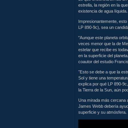
estrella, la región en la qu
existencia de agua líquida.
Impresionantemente, esto
LP 890-9c), sea un candida
“Aunque este planeta orbit
veces menor que la de Merc
estelar que recibe es todav
en la superficie del planet
coautor del estudio Francis
"Esto se debe a que la es
Sol y tiene una temperatura
explica por qué LP 890-9c
la Tierra de la Sun, aún p
Una mirada más cercana a e
James Webb debería ayuda
superficie y su atmósfera.