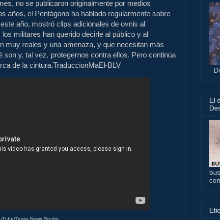
es, no se publicaron originalmente por medios
imos años, el Pentágono ha hablado regularmente sobre
e este año, mostró clips adicionales de ovnis al
s militares han querido decirle al público y al
on muy reales y una amenaza, y que necesitan más
 son y, tal vez, protegernos contra ellos. Pero continúa
rca de la cintura.TraduccionMaEl-BLV
- D
El 
Des
bus
co
Eti
uTube/Texas News Studio