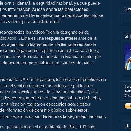
e ovnis “dañará la seguridad nacional, ya que puede
sus
rios información valiosa sobre las operaciones,
Departamento de Defensa/Marina. o capacidades. No se
los videos para su publicación”.
scando todos los videos "con la designación de
SI
ificados'". Esta es una respuesta interesante de la
las agencias militares emiten la llamada respuesta
n ni niegan que el registros (en este caso videos)
ir nada más. En esta respuesta, la Marina admite que
 da una razón para publicar tres videos de ovnis
s videos de UAP en el pasado, los hechos específicos de
s en el sentido de que esos videos se publicaron
Tus
ayu
ales no oficiales antes del lanzamiento oficial”, dijo.
Gra
utidos extensamente en el dominio público; de hecho,
 comunicación realizaron especiales sobre estos
de información de dominio público sobre estos
blicar los archivos sin dañar más la seguridad nacional”.
El 
os, que se filtraron al ex cantante de Blink-182 Tom