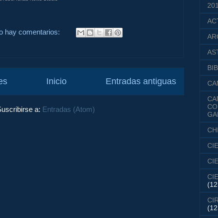
20
AC
o hay comentarios:
AR
AS
BIB
es
Inicio
Entradas antiguas
CA
CA
CO
uscribirse a:
Entradas (Atom)
GA
CH
CI
CI
CI
(12
CI
(12