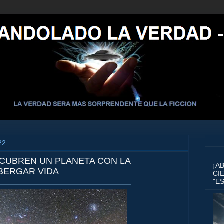
22
UBREN UN PLANETA CON LA
¡A
LBERGAR VIDA
CIE
"E