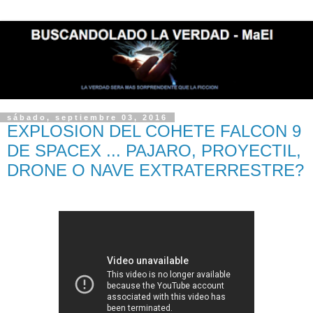
sábado, septiembre 03, 2016
EXPLOSION DEL COHETE FALCON 9
DE SPACEX ... PAJARO, PROYECTIL,
DRONE O NAVE EXTRATERRESTRE?