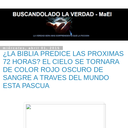
miércoles, abril 01, 2015
¿LA BIBLIA PREDICE LAS PROXIMAS
72 HORAS? EL CIELO SE TORNARA
DE COLOR ROJO OSCURO DE
SANGRE A TRAVES DEL MUNDO
ESTA PASCUA