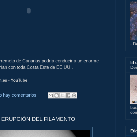
- D
rremoto de Canarias podría conducir a un enorme
El 
an con toda Costa Este de EE.UU..
Des
n.es - YouTube
o hay comentarios:
bus
co
- ERUPCIÓN DEL FILAMENTO
Eti