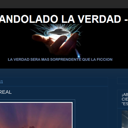
11
REAL
¡A
CIE
"E