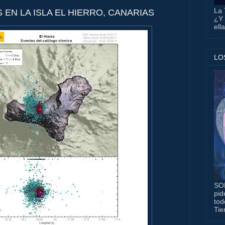
La 
EN LA ISLA EL HIERRO, CANARIAS
¿Y 
ell
LO
SO
pid
tod
Tie