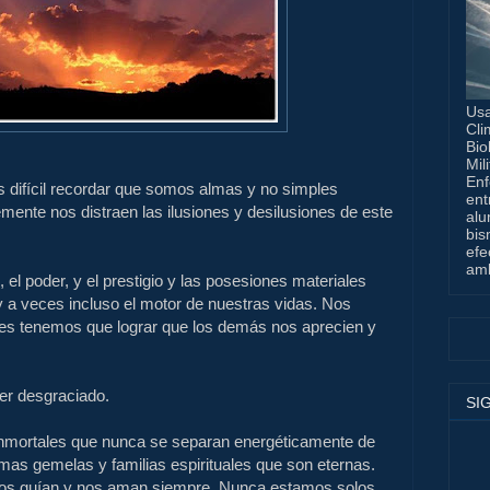
Usa
Cli
Bio
Mil
Enf
es difícil recordar que somos almas y no simples
ent
mente nos distraen las ilusiones y desilusiones de este
alu
bis
efe
amb
el poder, y el prestigio y las posesiones materiales
 a veces incluso el motor de nuestras vidas. Nos
ces tenemos que lograr que los demás nos aprecien y
ser desgraciado.
SI
inmortales que nunca se separan energéticamente de
as gemelas y familias espirituales que son eternas.
nos guían y nos aman siempre. Nunca estamos solos.