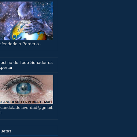
efenderlo o Perderlo -
destino de Todo Soñador es
pertar
candoladolaverdad@gmail.
m
quetas