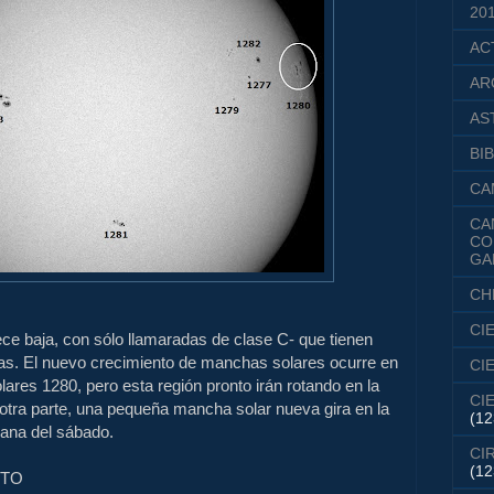
20
AC
AR
AS
BIB
CA
CA
CO
GA
CH
CI
ce baja, con sólo llamaradas de clase C- que tienen
ras. El nuevo crecimiento de manchas solares ocurre en
CI
lares 1280, pero esta región pronto irán rotando en la
CI
otra parte, una pequeña mancha solar nueva gira en la
(12
ana del sábado.
CI
(12
NTO