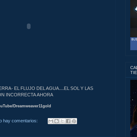
CAD
TI
ERRA- EL FLUJO DEL AGUA....EL SOL Y LAS
ON INCORRECTA AHORA
uTube/Dreamweaver11gold
o hay comentarios: