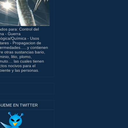
dos para: Control del
ma - Guerra
lógica/Química - Usos
itares - Propagacion de
ermedades......y contienen
re otras sustancias bario,
minio, litio, plomo,
muto.... las cuales tienen
ctos nocivos para el
iente y las personas.
GUEME EN TWITTER