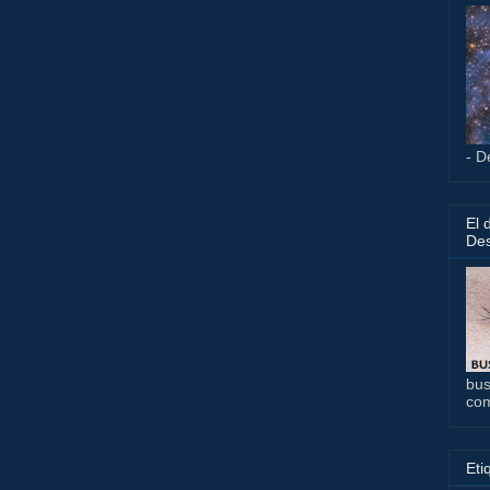
- D
El 
Des
bus
co
Eti