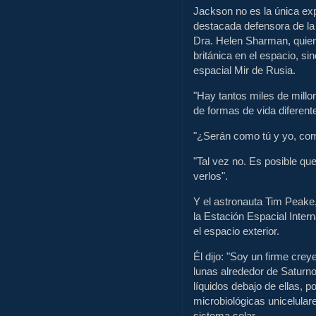
Jackson no es la única exp
destacada defensora de la 
Dra. Helen Sharman, quien 
británica en el espacio, si
espacial Mir de Rusia.
"Hay tantos miles de millo
de formas de vida diferent
"¿Serán como tú y yo, co
"Tal vez no. Es posible q
verlos".
Y el astronauta Tim Peake
la Estación Espacial Intern
el espacio exterior.
Él dijo: "Soy un firme cre
lunas alrededor de Saturno
líquidos debajo de ellas, 
microbiológicas unicelular
sistema solar.