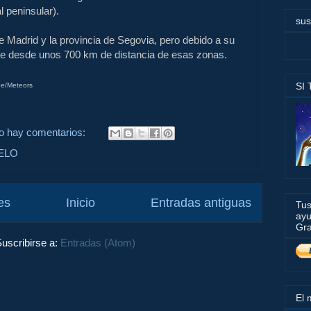
l peninsular).
sus
 Madrid y la provincia de Segovia, pero debido a su
se desde unos 700 km de distancia de esas zonas.
SI
e/Meteors
o hay comentarios:
ELO
es
Inicio
Entradas antiguas
Tus
ayu
Gra
uscribirse a:
Entradas (Atom)
El 