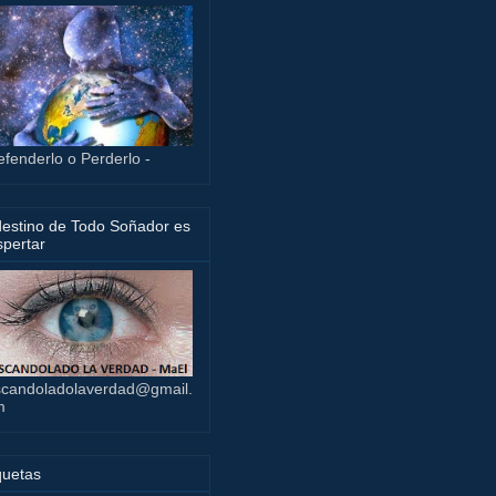
efenderlo o Perderlo -
destino de Todo Soñador es
pertar
candoladolaverdad@gmail.
m
quetas