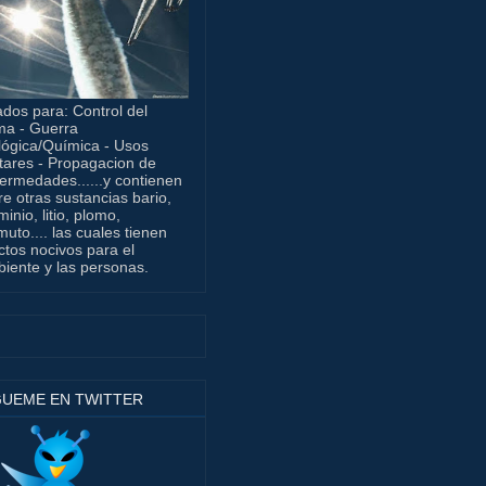
dos para: Control del
ma - Guerra
lógica/Química - Usos
itares - Propagacion de
ermedades......y contienen
re otras sustancias bario,
minio, litio, plomo,
muto.... las cuales tienen
ctos nocivos para el
iente y las personas.
GUEME EN TWITTER