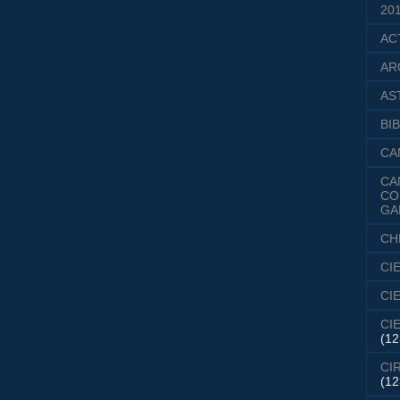
20
AC
AR
AS
BIB
CA
CA
CO
GA
CH
CI
CI
CI
(12
CI
(12