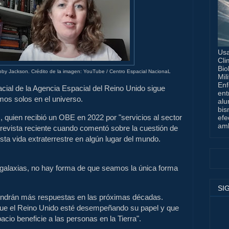
Usa
Cli
Bio
ibby Jackson. Crédito de la imagen: YouTube / Centro Espacial NacionaL
Mil
Enf
acial de la Agencia Espacial del Reino Unido sigue
ent
mos solos en el universo.
alu
bis
 quien recibió un OBE en 2022 por "servicios al sector
efe
amb
trevista reciente cuando comentó sobre la cuestión de
sta vida extraterrestre en algún lugar del mundo.
 galaxias, no hay forma de que seamos la única forma
SI
 tendrán más respuestas en las próximas décadas.
ue el Reino Unido esté desempeñando su papel y que
cio beneficie a las personas en la Tierra".