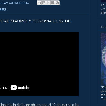
o hay comentarios:
La 
¿Y 
RES
ell
BRE MADRID Y SEGOVIA EL 12 DE
LO
SO
pid
tod
Tie
llante bola de fuego observada el 12 de marzo a las