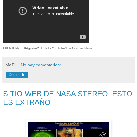
FUENTEMaEl: 9Agosto-2016 RT - YouTube/The Cosmos News
MaEl
No hay comentarios:
Compartir
SITIO WEB DE NASA STEREO: ESTO
ES EXTRAÑO