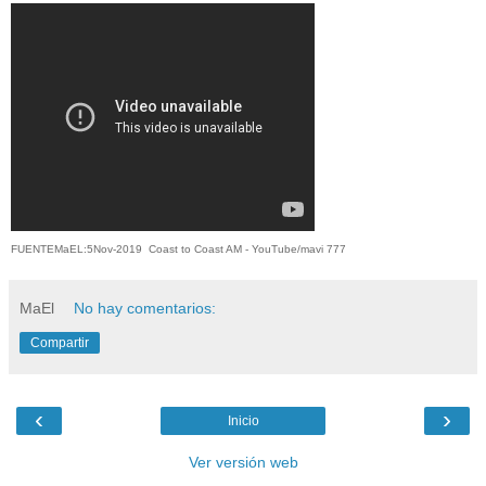
FUENTEMaEL:5Nov-2019 Coast to Coast AM - YouTube/
mavi 777
MaEl
No hay comentarios:
Compartir
‹
›
Inicio
Ver versión web