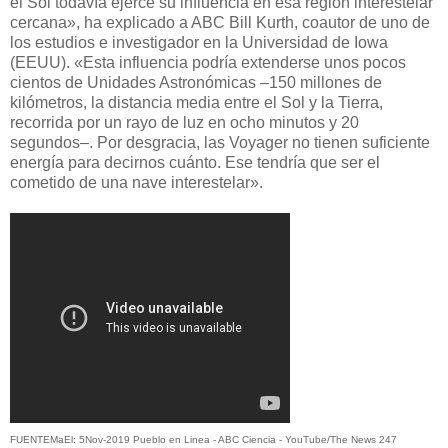
el Sol todavía ejerce su influencia en esa región interestelar
cercana», ha explicado a ABC Bill Kurth, coautor de uno de
los estudios e investigador en la Universidad de Iowa
(EEUU). «Esta influencia podría extenderse unos pocos
cientos de Unidades Astronómicas –150 millones de
kilómetros, la distancia media entre el Sol y la Tierra,
recorrida por un rayo de luz en ocho minutos y 20
segundos–. Por desgracia, las Voyager no tienen suficiente
energía para decirnos cuánto. Ese tendría que ser el
cometido de una nave interestelar».
FUENTEMaEl: 5Nov-2019 Pueblo en Linea - ABC Ciencia - YouTube/The News 247