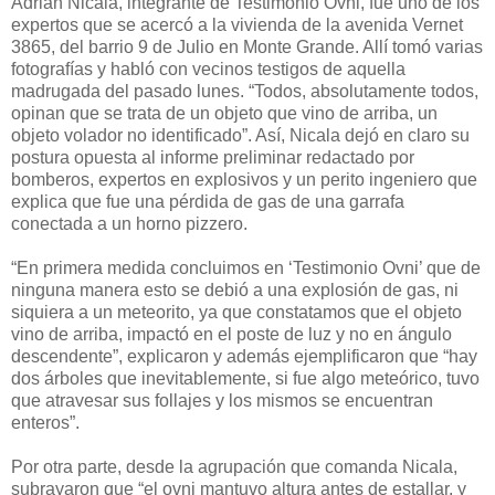
Adrián Nicala, integrante de Testimonio Ovni, fue uno de los
expertos que se acercó a la vivienda de la avenida Vernet
3865, del barrio 9 de Julio en Monte Grande. Allí tomó varias
fotografías y habló con vecinos testigos de aquella
madrugada del pasado lunes. “Todos, absolutamente todos,
opinan que se trata de un objeto que vino de arriba, un
objeto volador no identificado”. Así, Nicala dejó en claro su
postura opuesta al informe preliminar redactado por
bomberos, expertos en explosivos y un perito ingeniero que
explica que fue una pérdida de gas de una garrafa
conectada a un horno pizzero.
“En primera medida concluimos en ‘Testimonio Ovni’ que de
ninguna manera esto se debió a una explosión de gas, ni
siquiera a un meteorito, ya que constatamos que el objeto
vino de arriba, impactó en el poste de luz y no en ángulo
descendente”, explicaron y además ejemplificaron que “hay
dos árboles que inevitablemente, si fue algo meteórico, tuvo
que atravesar sus follajes y los mismos se encuentran
enteros”.
Por otra parte, desde la agrupación que comanda Nicala,
subrayaron que “el ovni mantuvo altura antes de estallar, y