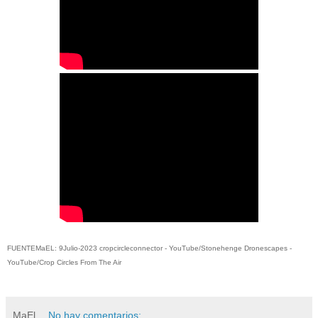
FUENTEMaEL: 9Julio-2023 cropcircleconnector - YouTube/Stonehenge Dronescapes -
YouTube/Crop Circles From The Air
MaEl
No hay comentarios: