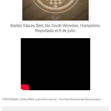
Barton Stacey Belt, No South Wonston, Hampshire.
Reportado el 9 de julio.
FUENTEMaEL: 9Julio-2023 cropcircleconnector - YouTube/Stonehenge Dronescapes