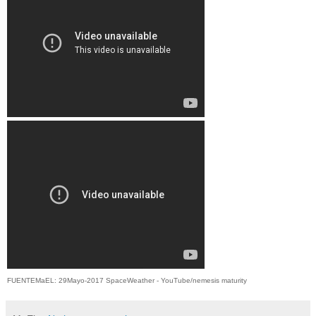
FUENTEMaEL: 29Mayo-2017 SpaceWeather - YouTube/nemesis maturity