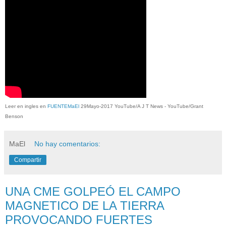
Leer en ingles en
FUENTEMaEl
29Mayo-2017 YouTube/A J T News - YouTube/Grant
Benson
MaEl
No hay comentarios:
Compartir
UNA CME GOLPEÓ EL CAMPO
MAGNETICO DE LA TIERRA
PROVOCANDO FUERTES