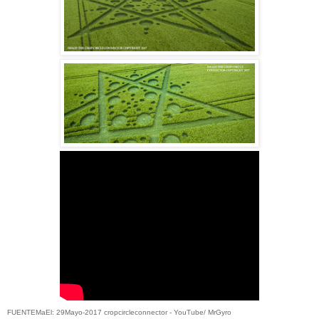
FUENTEMaEl: 29Mayo-2017 cropcircleconnector - YouTube/ MrGyro