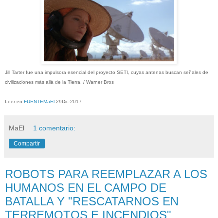
Jill Tarter fue una impulsora esencial del proyecto SETI, cuyas antenas buscan señales de
civilizaciones más allá de la Tierra. / Warner Bros
Leer en
FUENTEMaEl
29Dic-2017
MaEl
1 comentario:
Compartir
ROBOTS PARA REEMPLAZAR A LOS
HUMANOS EN EL CAMPO DE
BATALLA Y "RESCATARNOS EN
TERREMOTOS E INCENDIOS"