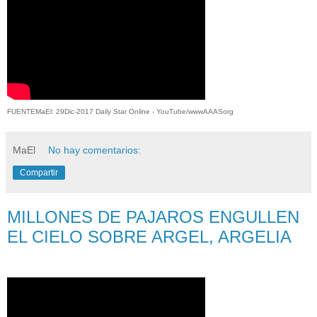
FUENTEMaEl: 29Dic-2017
Daily Star Online - YouTube/wwwAAASorg
MaEl
No hay comentarios:
Compartir
MILLONES DE PAJAROS ENGULLEN
EL CIELO SOBRE ARGEL, ARGELIA