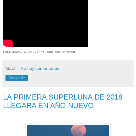
FUENTEMaEl. 29Dic-2017 YouTube/Manuel Petitat
MaEl
No hay comentarios:
Compartir
LA PRIMERA SUPERLUNA DE 2018
LLEGARA EN AÑO NUEVO