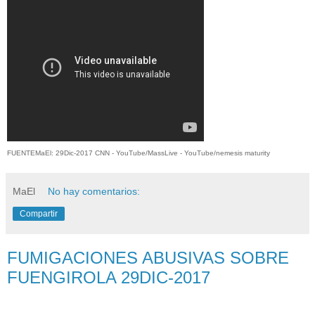
FUENTEMaEl: 29Dic-2017 CNN - YouTube/MassLive - YouTube/nemesis maturity
MaEl
No hay comentarios:
Compartir
FUMIGACIONES ABUSIVAS SOBRE
FUENGIROLA 29DIC-2017