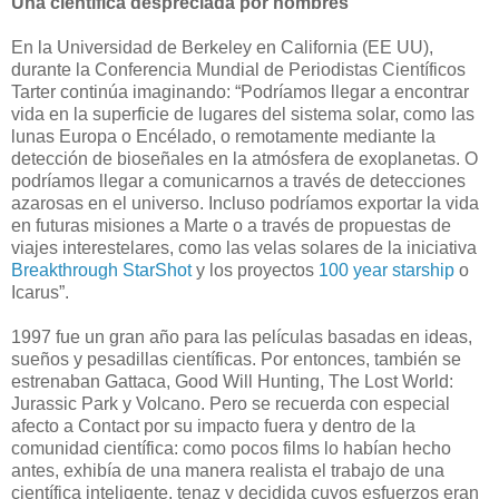
Una científica despreciada por hombres
En la Universidad de Berkeley en California (EE UU),
durante la Conferencia Mundial de Periodistas Científicos
Tarter continúa imaginando: “Podríamos llegar a encontrar
vida en la superficie de lugares del sistema solar, como las
lunas Europa o Encélado, o remotamente mediante la
detección de bioseñales en la atmósfera de exoplanetas. O
podríamos llegar a comunicarnos a través de detecciones
azarosas en el universo. Incluso podríamos exportar la vida
en futuras misiones a Marte o a través de propuestas de
viajes interestelares, como las velas solares de la iniciativa
Breakthrough StarShot
y los proyectos
100 year starship
o
Icarus”.
1997 fue un gran año para las películas basadas en ideas,
sueños y pesadillas científicas. Por entonces, también se
estrenaban Gattaca, Good Will Hunting, The Lost World:
Jurassic Park y Volcano. Pero se recuerda con especial
afecto a Contact por su impacto fuera y dentro de la
comunidad científica: como pocos films lo habían hecho
antes, exhibía de una manera realista el trabajo de una
científica inteligente, tenaz y decidida cuyos esfuerzos eran