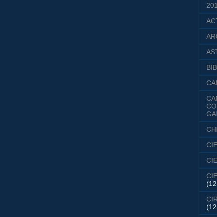
20
AC
AR
AS
BIB
CA
CA
CO
GA
CH
CI
CI
CI
(12
CI
(12