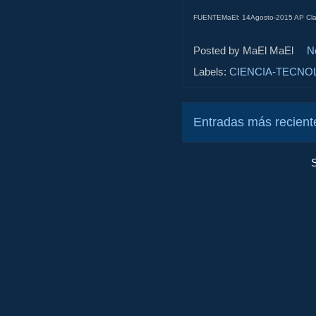
FUENTEMaEl: 14Agosto-2015 AP Clai
Posted by MaEl
MaEl
N
Labels:
CIENCIA-TECNO
Entradas más recient
S