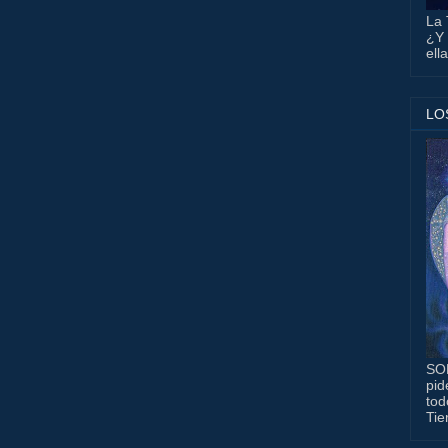
La 
¿Y 
ell
LO
SO
pid
tod
Tie