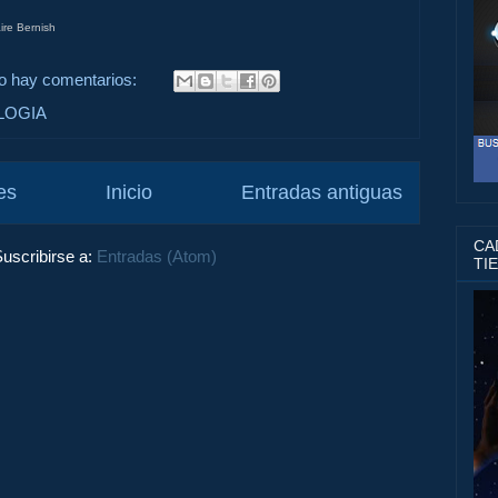
re Bernish
o hay comentarios:
LOGIA
es
Inicio
Entradas antiguas
CAD
uscribirse a:
Entradas (Atom)
TI