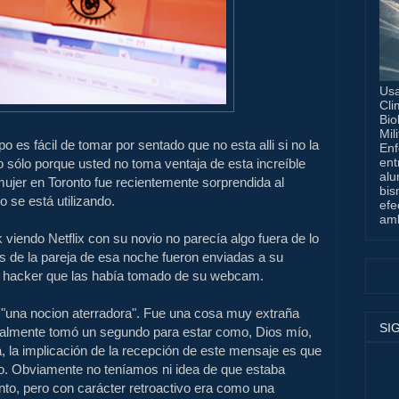
Usa
Cli
Bio
Mil
 es fácil de tomar por sentado que no esta alli si no la
Enf
ent
 sólo porque usted no toma ventaja de esta increíble
alu
mujer en Toronto fue recientemente sorprendida al
bis
o se está utilizando.
efe
amb
viendo Netflix con su novio no parecía algo fuera de lo
s de la pareja de esa noche fueron enviadas a su
l hacker que las había tomado de su webcam.
 "una nocion aterradora".
Fue una cosa muy extraña
SI
ealmente tomó un segundo para estar como, Dios mío,
ca, la implicación de la recepción de este mensaje es que
o.
Obviamente no teníamos ni idea de que estaba
nto, pero con carácter retroactivo era como una