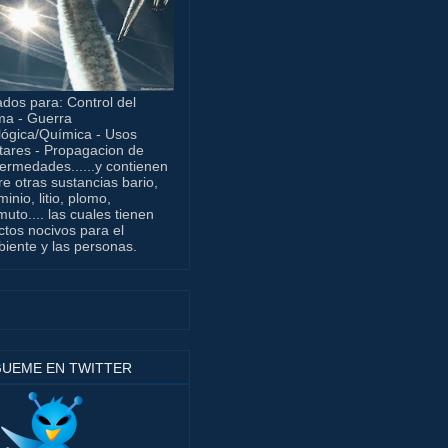
dos para: Control del
ma - Guerra
lógica/Química - Usos
itares - Propagacion de
ermedades......y contienen
re otras sustancias bario,
minio, litio, plomo,
muto.... las cuales tienen
ctos nocivos para el
iente y las personas.
GUEME EN TWITTER