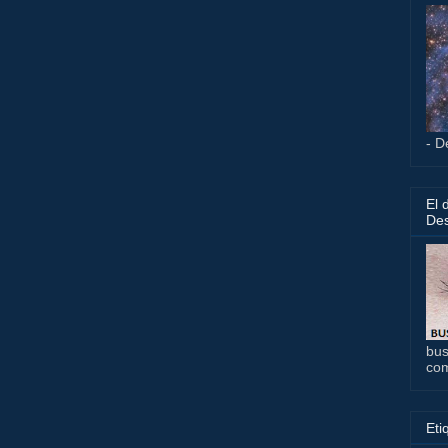
- D
El 
Des
bus
co
Eti