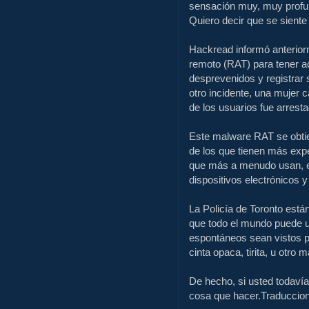
sensación muy, muy prof
Quiero decir que se sient
Hackread
informó anterio
remoto (
RAT)
para tener 
desprevenidos
y registrar 
otro incidente
, una mujer
c
de los usuarios
fue arrest
Este malware
RAT
se obti
de
los que tienen
más expe
que más
a menudo usan
,
dispositivos electrónicos
y
La Policía de
Toronto
están
que
todo el mundo puede
u
espontáneos
sean vistos
p
cinta
opaca
, tirita,
u otro ma
De hecho
,
si usted todaví
cosa que hacer
.Traduccio