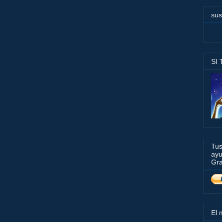
sus
SI
Tus
ayu
Gra
El 