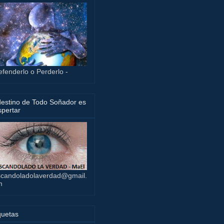
efenderlo o Perderlo -
destino de Todo Soñador es
pertar
candoladolaverdad@gmail.
m
quetas