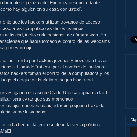
undamente espeluznante.
Fue muy desconcertante.
e como hay alguien en su casa con usted".
rmente que
los hackers utilizan
troyanos
de acceso
acceso
a las computadoras
de los usuarios
su
actividad,
incluyendo sesiones
de cámara web
.
En
anadiense que había
tomado el control de
las webcams
ada por
espionaje.
ene fácilmente
por hackers
jóvenes
y
noveles
a través
riencia.
Llamado "
ratters" por
el nombre
del malware
estos hackers
toman el control de
la computadora y
los
 luego
el ataque
de la víctima
, según
Hackread
.
 investigando
el caso de
Clark
.
Una
salvaguardia
facil
tilizar
para evitar que sus
momentos
or
los ojos curiosos
es adjuntar
un pequeño trozo de
terial
sobre
la webcam.
Si
a no
lo ha hecho, tal vez
eso debería ser
la próxima
nMaEl