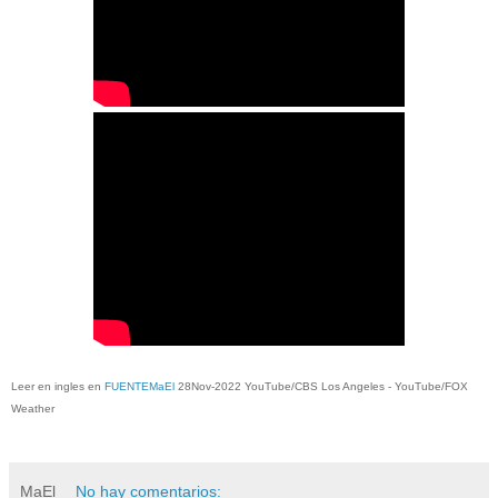
Leer en ingles en
FUENTEMaEl
28Nov-2022 YouTube/CBS Los Angeles - YouTube/FOX
Weather
MaEl
No hay comentarios: