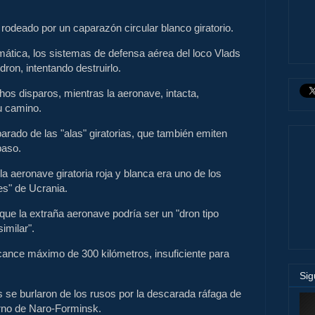
 rodeado por un caparazón circular blanco giratorio.
ática, los sistemas de defensa aérea del loco Vlads
dron, intentando destruirlo.
os disparos, mientras la aeronave, intacta,
u camino.
arado de las "alas" giratorias, que también emiten
paso.
 aeronave giratoria roja y blanca era uno de los
es" de Ucrania.
que la extraña aeronave podría ser un "dron tipo
imilar".
cance máximo de 300 kilómetros, insuficiente para
Si
 se burlaron de los rusos por la descarada ráfaga de
urno de Naro-Forminsk.