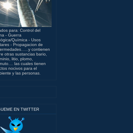
dos para: Control del
ma - Guerra
lógica/Química - Usos
itares - Propagacion de
ermedades......y contienen
re otras sustancias bario,
minio, litio, plomo,
muto.... las cuales tienen
ctos nocivos para el
iente y las personas.
GUEME EN TWITTER