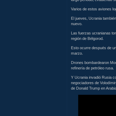
Varios de estos aviones lo
El jueves, Ucrania también 
nuevo.
Las fuerzas ucranianas tom
región de Bélgorod.
Esto ocurre después de u
marzo.
Drones bombardearon Mosc
refinería de petróleo rusa.
Y Ucrania invadió Rusia co
negociadores de Volodímir 
de Donald Trump en Arabia