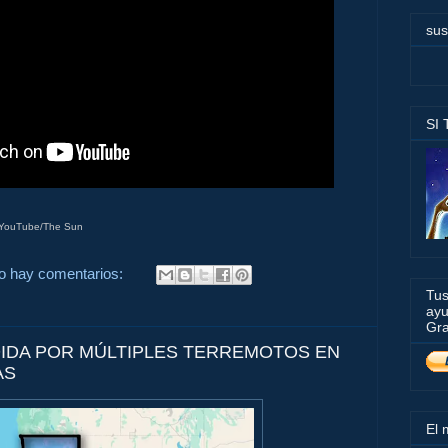
sus
SI
 YouTube/The Sun
o hay comentarios:
Tus
ayu
Gra
DIDA POR MÚLTIPLES TERREMOTOS EN
AS
El 