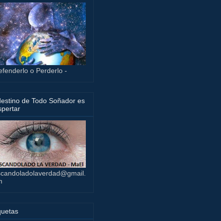
efenderlo o Perderlo -
destino de Todo Soñador es
pertar
candoladolaverdad@gmail.
m
quetas