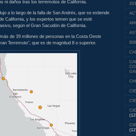
s ni daños tras los terremotos de California.
20
ujo a lo largo de la falla de San Andrés, que se extiende
AC
 de California, y los expertos temen que se esté
AR
asivo, según el Gran Sacudón de California.
AS
más de 39 millones de personas en la Costa Oeste
BIB
"Gran Terremoto", que es de magnitud 8 o superior.
CA
CA
CO
GA
CH
CI
CI
CI
(12
CI
(12