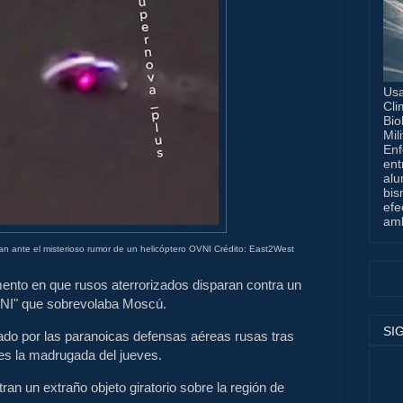
Usa
Cli
Bio
Mil
Enf
ent
alu
bis
efe
amb
an ante el misterioso rumor de un helicóptero OVNI Crédito: East2West
mento en que rusos aterrorizados disparan contra un
VNI" que sobrevolaba Moscú.
SI
ibado por las paranoicas defensas aéreas rusas tras
nes la madrugada del jueves.
an un extraño objeto giratorio sobre la región de