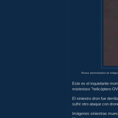
Rusos aterrorizados se indign
Este es el inquietante mo
misterioso "helicóptero O
El siniestro dron fue derr
sufrir otro ataque con dro
Imágenes siniestras muestr