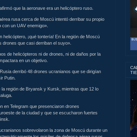
 afirmó que la aeronave era un helicóptero ruso.
 aérea rusa cerca de Moscú intentó derribar su propio
lo con un UAV enemigo».
n helicóptero, ¡qué tontería! En la región de Moscú
 drones que casi derriban el suyo».
os de helicópteros ni de drones, ni de daños por la
mpactara en un objetivo.
CAD
 Rusia derribó 48 drones ucranianos que se dirigían
TI
r Putin.
 la región de Bryansk y Kursk, mientras que 12 lo
Kaluga.
on en Telegram que presenciaron drones
roeste de la ciudad y que se escucharon fuertes
insk.
 ucranianos sobrevolaron la zona de Moscú durante un
istemáticamente los misiles de defensa aérea rusos.