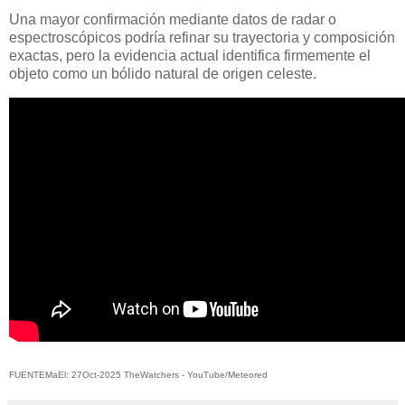
Una mayor confirmación mediante datos de radar o
espectroscópicos podría refinar su trayectoria y composición
exactas, pero la evidencia actual identifica firmemente el
objeto como un bólido natural de origen celeste.
FUENTEMaEl: 27Oct-2025 TheWatchers - YouTube/Meteored