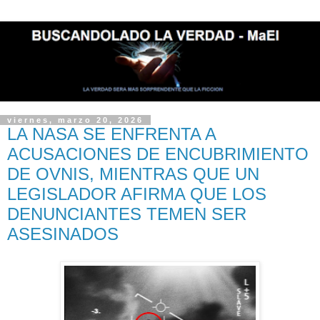
viernes, marzo 20, 2026
LA NASA SE ENFRENTA A
ACUSACIONES DE ENCUBRIMIENTO
DE OVNIS, MIENTRAS QUE UN
LEGISLADOR AFIRMA QUE LOS
DENUNCIANTES TEMEN SER
ASESINADOS