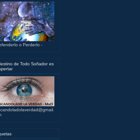
efenderlo o Perderlo -
destino de Todo Soñador es
pertar
candoladolaverdad@gmail.
m
quetas