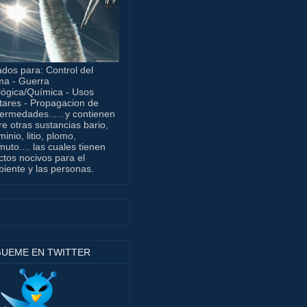
dos para: Control del
ma - Guerra
lógica/Química - Usos
itares - Propagacion de
ermedades......y contienen
re otras sustancias bario,
minio, litio, plomo,
muto.... las cuales tienen
ctos nocivos para el
iente y las personas.
GUEME EN TWITTER