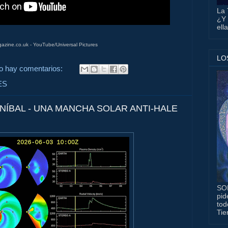
La 
¿Y 
ell
zine.co.uk - YouTube/Universal Pictures
LO
o hay comentarios:
ES
NÍBAL - UNA MANCHA SOLAR ANTI-HALE
SO
pid
tod
Tie