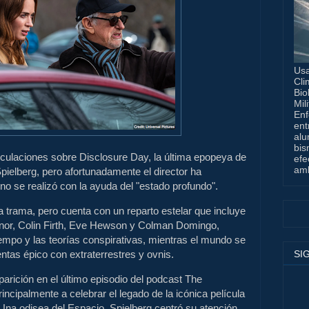
Usa
Cli
Bio
Mil
Enf
ent
alu
bis
ulaciones sobre Disclosure Day, la última epopeya de
efe
amb
Spielberg, pero afortunadamente el director ha
 no se realizó con la ayuda del "estado profundo".
 trama, pero cuenta con un reparto estelar que incluye
nor, Colin Firth, Eve Hewson y Colman Domingo,
iempo y las teorías conspirativas, mientras el mundo se
SI
entas épico con extraterrestres y ovnis.
arición en el último episodio del podcast The
ncipalmente a celebrar el legado de la icónica película
Una odisea del Espacio, Spielberg centró su atención