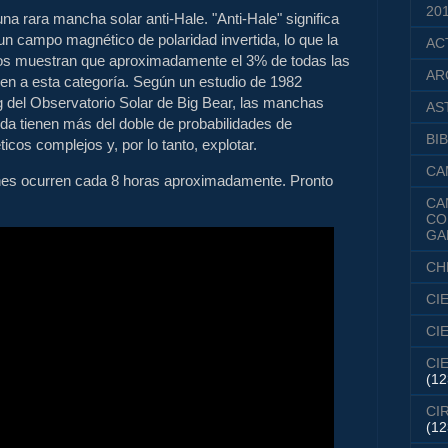
20
a rara mancha solar anti-Hale. "Anti-Hale" significa
un campo magnético de polaridad invertida, lo que la
AC
ios muestran que aproximadamente el 3% de todas las
AR
n a esta categoría. Según un estudio de 1982
g del Observatorio Solar de Big Bear, las manchas
AS
tida tienen más del doble de probabilidades de
BIB
cos complejos y, por lo tanto, explotar.
CA
nes ocurren cada 8 horas aproximadamente. Pronto
CA
CO
GA
CH
CI
CI
CI
(12
CI
(12