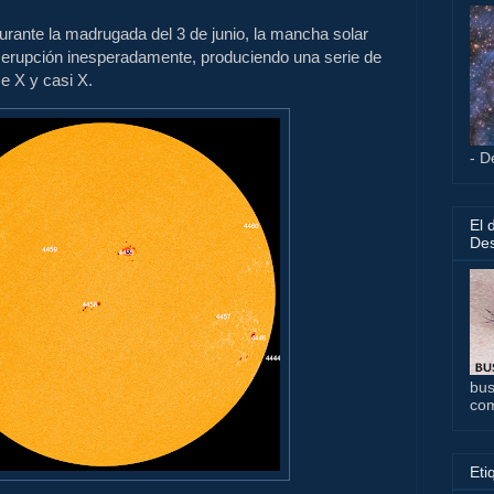
urante la madrugada del 3 de junio, la mancha solar
erupción inesperadamente, produciendo una serie de
e X y casi X.
- D
El 
Des
bus
co
Eti