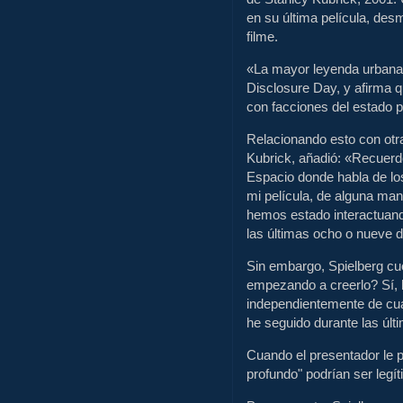
en su última película, des
filme.
«La mayor leyenda urbana q
Disclosure Day, y afirma q
con facciones del estado pr
Relacionando esto con otra
Kubrick, añadió: «Recuer
Espacio donde habla de los
mi película, de alguna mane
hemos estado interactuand
las últimas ocho o nueve 
Sin embargo, Spielberg cue
empezando a creerlo? Sí, l
independientemente de cual
he seguido durante las últ
Cuando el presentador le p
profundo" podrían ser legít