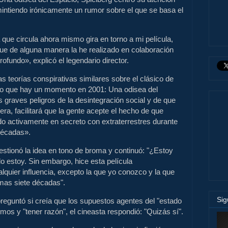
mintiendo irónicamente un rumor sobre el que se basa el
ue circula ahora mismo gira en torno a mi película,
ue de alguna manera la he realizado en colaboración
ofundo», explicó el legendario director.
s teorías conspirativas similares sobre el clásico de
do que hay un momento en 2001: Una odisea del
 graves peligros de la desintegración social y de que
ra, facilitará que la gente acepte el hecho de que
o activamente en secreto con extraterrestres durante
décadas».
stionó la idea en tono de broma y continuó: "¿Estoy
o estoy. Sin embargo, hice esta película
quier influencia, excepto la que yo conozco y la que
imas siete décadas".
Si
reguntó si creía que los supuestos agentes del "estado
imos y "tener razón", el cineasta respondió: "Quizás sí".