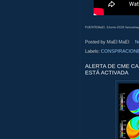
FUENTEMaEl. 3Junio-2026 faroutmaga
Posted by MaEl
MaEl
N
Labels:
CONSPIRACION
ALERTA DE CME CA
ESTÁ ACTIVADA